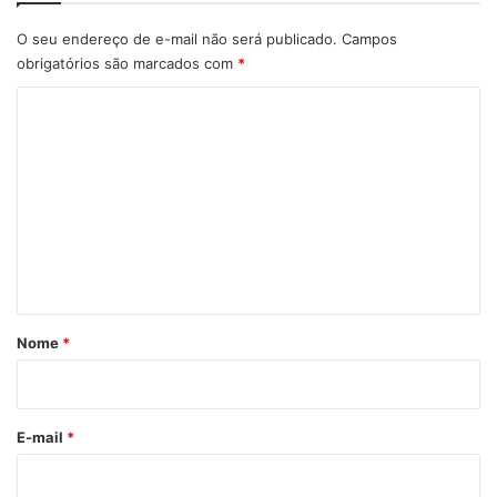
O seu endereço de e-mail não será publicado.
Campos
obrigatórios são marcados com
*
C
o
m
e
n
t
á
r
Nome
*
i
o
*
E-mail
*