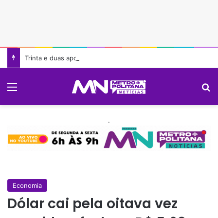
Trinta e duas apostas da PB faze quadra e Mega Sena acumula em R$ 165 milhões
Menu
P
.
Economia
Dólar cai pela oitava vez