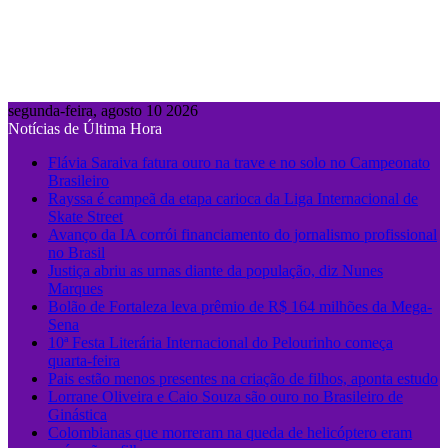
segunda-feira, agosto 10 2026
Notícias de Última Hora
Flávia Saraiva fatura ouro na trave e no solo no Campeonato
Brasileiro
Rayssa é campeã da etapa carioca da Liga Internacional de
Skate Street
Avanço da IA corrói financiamento do jornalismo profissional
no Brasil
Justiça abriu as urnas diante da população, diz Nunes
Marques
Bolão de Fortaleza leva prêmio de R$ 164 milhões da Mega-
Sena
10ª Festa Literária Internacional do Pelourinho começa
quarta-feira
Pais estão menos presentes na criação de filhos, aponta estudo
Lorrane Oliveira e Caio Souza são ouro no Brasileiro de
Ginástica
Colombianas que morreram na queda de helicóptero eram