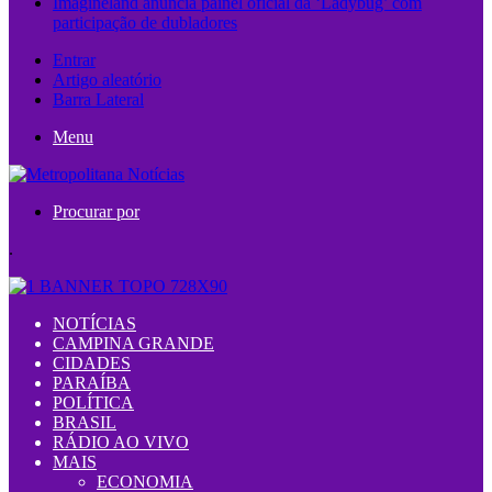
Imagineland anuncia painel oficial da ‘Ladybug’ com
participação de dubladores
Entrar
Artigo aleatório
Barra Lateral
Menu
Procurar por
.
NOTÍCIAS
CAMPINA GRANDE
CIDADES
PARAÍBA
POLÍTICA
BRASIL
RÁDIO AO VIVO
MAIS
ECONOMIA