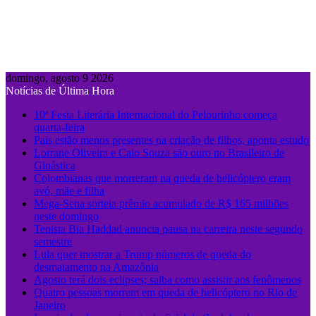
domingo, agosto 9 2026
Notícias de Última Hora
10ª Festa Literária Internacional do Pelourinho começa
quarta-feira
Pais estão menos presentes na criação de filhos, aponta estudo
Lorrane Oliveira e Caio Souza são ouro no Brasileiro de
Ginástica
Colombianas que morreram na queda de helicóptero eram
avó, mãe e filha
Mega-Sena sorteia prêmio acumulado de R$ 165 milhões
neste domingo
Tenista Bia Haddad anuncia pausa na carreira neste segundo
semestre
Lula quer mostrar a Trump números de queda do
desmatamento na Amazônia
Agosto terá dois eclipses; saiba como assistir aos fenômenos
Quatro pessoas morrem em queda de helicóptero no Rio de
Janeiro