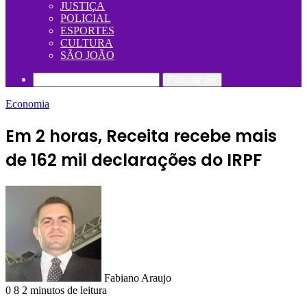
JUSTIÇA
POLICIAL
ESPORTES
CULTURA
SÃO JOÃO
Procurar por
Economia
Em 2 horas, Receita recebe mais
de 162 mil declarações do IRPF
Fabiano Araujo
0
8
2 minutos de leitura