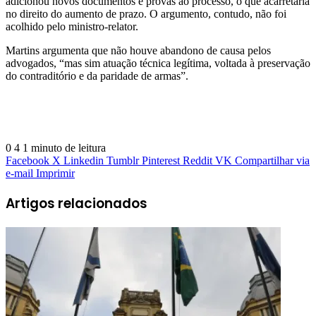
adicionou novos documentos e provas ao processo, o que acarretaria
no direito do aumento de prazo. O argumento, contudo, não foi
acolhido pelo ministro-relator.
Martins argumenta que não houve abandono de causa pelos
advogados, “mas sim atuação técnica legítima, voltada à preservação
do contraditório e da paridade de armas”.
0
4
1 minuto de leitura
Facebook
X
Linkedin
Tumblr
Pinterest
Reddit
VK
Compartilhar via
e-mail
Imprimir
Artigos relacionados