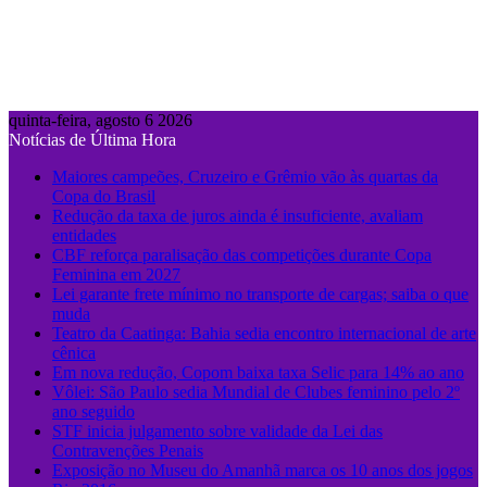
quinta-feira, agosto 6 2026
Notícias de Última Hora
Maiores campeões, Cruzeiro e Grêmio vão às quartas da
Copa do Brasil
Redução da taxa de juros ainda é insuficiente, avaliam
entidades
CBF reforça paralisação das competições durante Copa
Feminina em 2027
Lei garante frete mínimo no transporte de cargas; saiba o que
muda
Teatro da Caatinga: Bahia sedia encontro internacional de arte
cênica
Em nova redução, Copom baixa taxa Selic para 14% ao ano
Vôlei: São Paulo sedia Mundial de Clubes feminino pelo 2º
ano seguido
STF inicia julgamento sobre validade da Lei das
Contravenções Penais
Exposição no Museu do Amanhã marca os 10 anos dos jogos