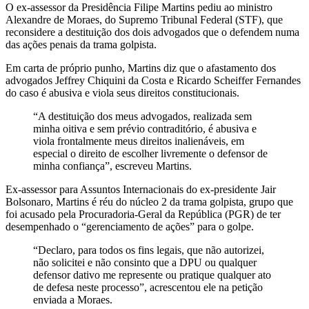
O ex-assessor da Presidência Filipe Martins pediu ao ministro
Alexandre de Moraes, do Supremo Tribunal Federal (STF), que
reconsidere a destituição dos dois advogados que o defendem numa
das ações penais da trama golpista.
Em carta de próprio punho, Martins diz que o afastamento dos
advogados Jeffrey Chiquini da Costa e Ricardo Scheiffer Fernandes
do caso é abusiva e viola seus direitos constitucionais.
“A destituição dos meus advogados, realizada sem
minha oitiva e sem prévio contraditório, é abusiva e
viola frontalmente meus direitos inalienáveis, em
especial o direito de escolher livremente o defensor de
minha confiança”, escreveu Martins.
Ex-assessor para Assuntos Internacionais do ex-presidente Jair
Bolsonaro, Martins é réu do núcleo 2 da trama golpista, grupo que
foi acusado pela Procuradoria-Geral da República (PGR) de ter
desempenhado o “gerenciamento de ações” para o golpe.
“Declaro, para todos os fins legais, que não autorizei,
não solicitei e não consinto que a DPU ou qualquer
defensor dativo me represente ou pratique qualquer ato
de defesa neste processo”, acrescentou ele na petição
enviada a Moraes.