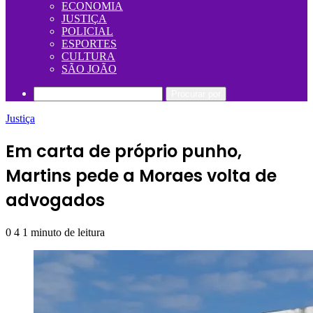
ECONOMIA
JUSTIÇA
POLICIAL
ESPORTES
CULTURA
SÃO JOÃO
Procurar por
Justiça
Em carta de próprio punho,
Martins pede a Moraes volta de
advogados
0
4
1 minuto de leitura