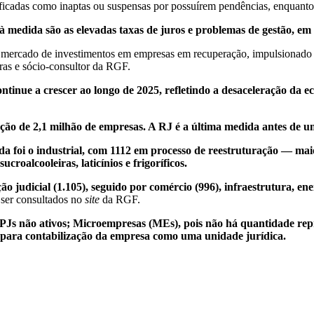
am classificadas como inaptas ou suspensas por possuírem pend
à medida são as elevadas taxas de juros e problemas de gestão, em e
o mercado de investimentos em empresas em recuperação, impulsionado
aras e sócio-consultor da RGF.
ntinue a crescer ao longo de 2025, refletindo a desaceleração da ec
uação de 2,1 milhão de empresas. A RJ é a última medida antes de 
foi o industrial, com 1112 em processo de reestruturação — maior 
roalcooleiras, laticínios e frigoríficos.
ção judicial (1.105), seguido por comércio (996), infraestrutura, en
 ser consultados no
site
da RGF.
Js não ativos; Microempresas (MEs), pois não há quantidade repr
, para contabilização da empresa como uma unidade jurídica.