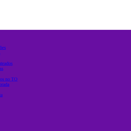
ões
s
nteados
ss
anos no TO
brada
ta