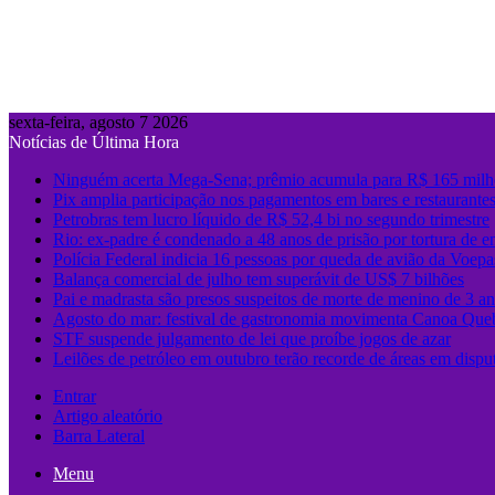
sexta-feira, agosto 7 2026
Notícias de Última Hora
Ninguém acerta Mega-Sena; prêmio acumula para R$ 165 milh
Pix amplia participação nos pagamentos em bares e restaurante
Petrobras tem lucro líquido de R$ 52,4 bi no segundo trimestre
Rio: ex-padre é condenado a 48 anos de prisão por tortura de e
Polícia Federal indicia 16 pessoas por queda de avião da Voepa
Balança comercial de julho tem superávit de US$ 7 bilhões
Pai e madrasta são presos suspeitos de morte de menino de 3 
Agosto do mar: festival de gastronomia movimenta Canoa Que
STF suspende julgamento de lei que proíbe jogos de azar
Leilões de petróleo em outubro terão recorde de áreas em dispu
Entrar
Artigo aleatório
Barra Lateral
Menu