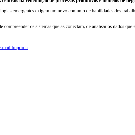
 centrais na redefinição de processos produtivos e modelos de negó
logias emergentes exigem um novo conjunto de habilidades dos trabalh
e compreender os sistemas que as conectam, de analisar os dados que 
e-mail
Imprimir