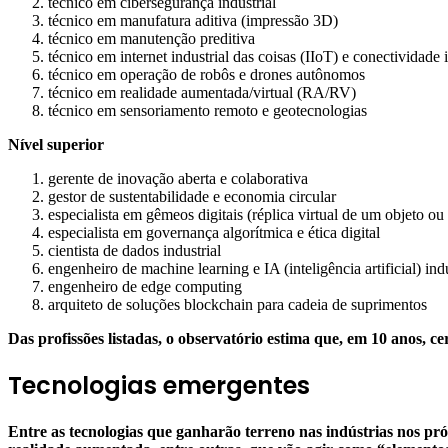
técnico em cibersegurança industrial
técnico em manufatura aditiva (impressão 3D)
técnico em manutenção preditiva
técnico em internet industrial das coisas (IIoT) e conectividade i
técnico em operação de robôs e drones autônomos
técnico em realidade aumentada/virtual (RA/RV)
técnico em sensoriamento remoto e geotecnologias
Nível superior
gerente de inovação aberta e colaborativa
gestor de sustentabilidade e economia circular
especialista em gêmeos digitais (réplica virtual de um objeto o
especialista em governança algorítmica e ética digital
cientista de dados industrial
engenheiro de machine learning e IA (inteligência artificial) indu
engenheiro de edge computing
arquiteto de soluções blockchain para cadeia de suprimentos
Das profissões listadas, o observatório estima que, em 10 anos, 
Tecnologias emergentes
Entre as tecnologias que ganharão terreno nas indústrias nos próxim