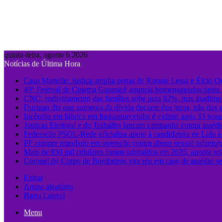
quinta-feira, agosto 6 2026
Notícias de Última Hora
Caso Marielle: Justiça amplia penas de Ronnie Lessa e Élcio Q
49º Festival de Cinema Guarnicê anuncia homenageados desta 
CNC: endividamento das famílias sobe para 82%, mas inadimpl
Durigan diz que aumento da dívida decorre dos juros, não dos 
Incêndio em fábrica em Itaquaquecetuba é extinto após 33 hora
Justiças Eleitoral e do Trabalho lançam campanha contra assédi
Federação PSOL-Rede oficializa apoio à candidatura de Lula à 
PF cumpre mandado em operação contra abuso sexual infanto
Mais de 830 mil celulares foram subtraídos em 2025, aponta rel
Coronel do Corpo de Bombeiros vira réu em caso de assédio s
Entrar
Artigo aleatório
Barra Lateral
Menu