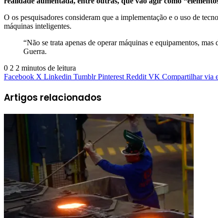
realidade aumentada, entre outras, que vão agir como “elementos
O os pesquisadores consideram que a implementação e o uso de tecno
máquinas inteligentes.
“Não se trata apenas de operar máquinas e equipamentos, mas d
Guerra.
0
2
2 minutos de leitura
Facebook
X
Linkedin
Tumblr
Pinterest
Reddit
VK
Compartilhar via 
Artigos relacionados