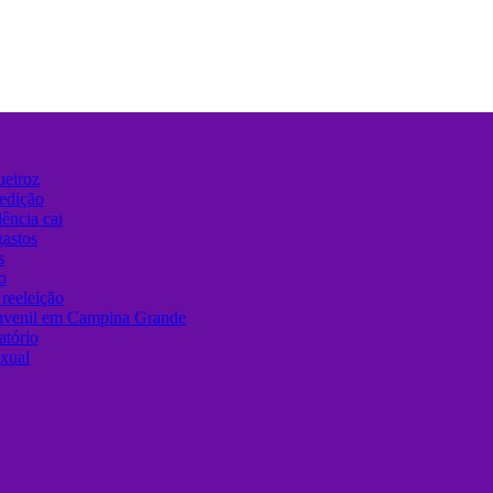
ueiroz
edição
ência cai
gastos
s
o
reeleição
juvenil em Campina Grande
atório
exual