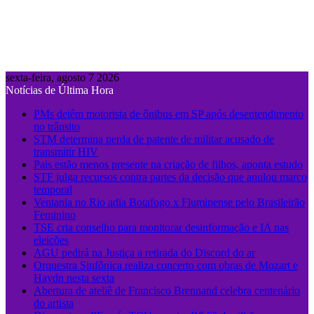
sexta-feira, agosto 7 2026
Notícias de Última Hora
PMs detêm motorista de ônibus em SP após desentendimento
no trânsito
STM determina perda de patente de militar acusado de
transmitir HIV
Pais estão menos presente na criação de filhos, aponta estudo
STF julga recursos contra partes da decisão que anulou marco
temporal
Ventania no Rio adia Botafogo x Fluminense pelo Brasileirão
Feminino
TSE cria conselho para monitorar desinformação e IA nas
eleições
AGU pedirá na Justiça a retirada do Discord do ar
Orquestra Sinfônica realiza concerto com obras de Mozart e
Haydn nesta sexta
Abertura de ateliê de Francisco Brennand celebra centenário
do artista