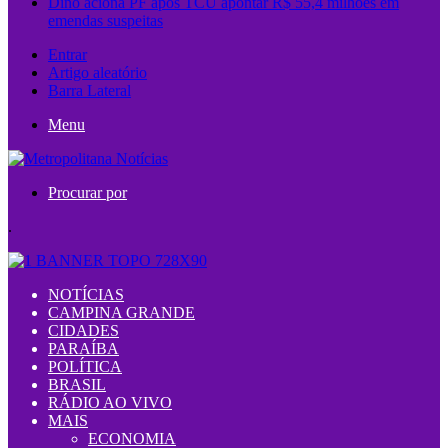
Dino aciona PF após TCU apontar R$ 55,4 milhões em
emendas suspeitas
Entrar
Artigo aleatório
Barra Lateral
Menu
Procurar por
.
NOTÍCIAS
CAMPINA GRANDE
CIDADES
PARAÍBA
POLÍTICA
BRASIL
RÁDIO AO VIVO
MAIS
ECONOMIA