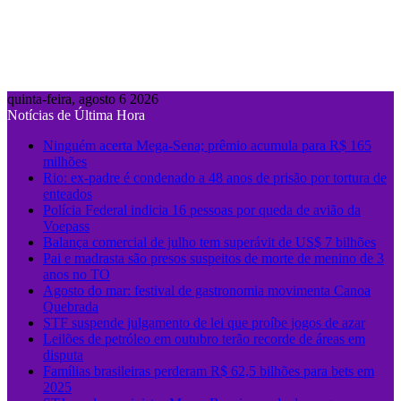
quinta-feira, agosto 6 2026
Notícias de Última Hora
Ninguém acerta Mega-Sena; prêmio acumula para R$ 165
milhões
Rio: ex-padre é condenado a 48 anos de prisão por tortura de
enteados
Polícia Federal indicia 16 pessoas por queda de avião da
Voepass
Balança comercial de julho tem superávit de US$ 7 bilhões
Pai e madrasta são presos suspeitos de morte de menino de 3
anos no TO
Agosto do mar: festival de gastronomia movimenta Canoa
Quebrada
STF suspende julgamento de lei que proíbe jogos de azar
Leilões de petróleo em outubro terão recorde de áreas em
disputa
Famílias brasileiras perderam R$ 62,5 bilhões para bets em
2025