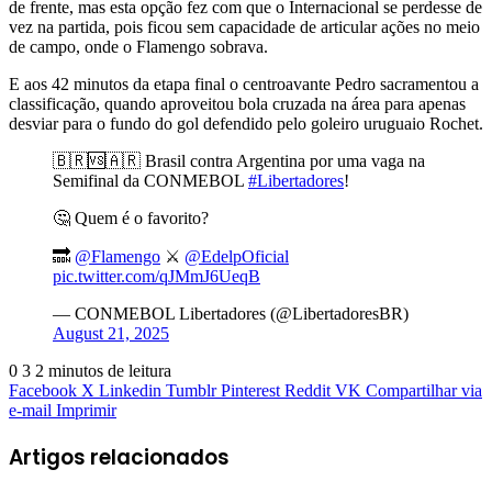
de frente, mas esta opção fez com que o Internacional se perdesse de
vez na partida, pois ficou sem capacidade de articular ações no meio
de campo, onde o Flamengo sobrava.
E aos 42 minutos da etapa final o centroavante Pedro sacramentou a
classificação, quando aproveitou bola cruzada na área para apenas
desviar para o fundo do gol defendido pelo goleiro uruguaio Rochet.
🇧🇷🆚🇦🇷 Brasil contra Argentina por uma vaga na
Semifinal da CONMEBOL
#Libertadores
!
🤔 Quem é o favorito?
🔜
@Flamengo
⚔️
@EdelpOficial
pic.twitter.com/qJMmJ6UeqB
— CONMEBOL Libertadores (@LibertadoresBR)
August 21, 2025
0
3
2 minutos de leitura
Facebook
X
Linkedin
Tumblr
Pinterest
Reddit
VK
Compartilhar via
e-mail
Imprimir
Artigos relacionados