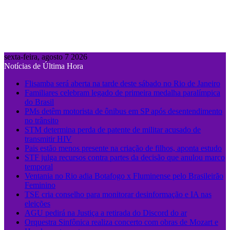
sexta-feira, agosto 7 2026
Notícias de Última Hora
Flisamba será aberta na tarde deste sábado no Rio de Janeiro
Familiares celebram legado de primeira medalha paralímpica
do Brasil
PMs detêm motorista de ônibus em SP após desentendimento
no trânsito
STM determina perda de patente de militar acusado de
transmitir HIV
Pais estão menos presente na criação de filhos, aponta estudo
STF julga recursos contra partes da decisão que anulou marco
temporal
Ventania no Rio adia Botafogo x Fluminense pelo Brasileirão
Feminino
TSE cria conselho para monitorar desinformação e IA nas
eleições
AGU pedirá na Justiça a retirada do Discord do ar
Orquestra Sinfônica realiza concerto com obras de Mozart e