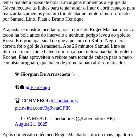
tentar manter a posse de bola. Em alguns momentos a equipe da
Gávea recuava as linhas para tentar atrair o Inter e abrir espaços para
realizar lançamentos para um trio de ataque muito rápido formado
por Samuel Lino, Plata e Bruno Henrique.
A aposta se mostrou acertada, pois o time de Roger Machado pouco
tocou na bola antes do intervalo e nenhum perigo levou ao goleiro
Rossi. E o principal sinal de que a postura do Rubro-Negro era
correta foi o gol de Arrascaeta. Aos 26 minutos Samuel Lino se
livrou da marcação e bateu com força para defesa parcial do goleiro
Rochet, Plata aproveitou o rebote para tocar de cabeça para o meio-
campista uruguaio, que bateu de primeira para abrir o marcador.
⚽️ 𝐆𝐢𝐨𝐫𝐠𝐢𝐚𝐧 𝐃𝐞 𝐀𝐫𝐫𝐚𝐬𝐜𝐚𝐞𝐭𝐚 ✨
🔴⚫️
@Flamengo
🏆 CONMEBOL
#Libertadores
pic.twitter.com/0g6watCFIK
— CONMEBOL Libertadores (@LibertadoresBR)
August 21, 2025
Após o intervalo o técnico Roger Machado colocou mais jogadores