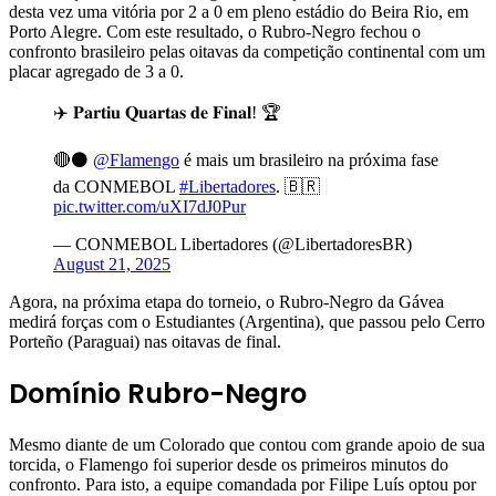
desta vez uma vitória por 2 a 0 em pleno estádio do Beira Rio, em
Porto Alegre. Com este resultado, o Rubro-Negro fechou o
confronto brasileiro pelas oitavas da competição continental com um
placar agregado de 3 a 0.
✈️ 𝐏𝐚𝐫𝐭𝐢𝐮 𝐐𝐮𝐚𝐫𝐭𝐚𝐬 𝐝𝐞 𝐅𝐢𝐧𝐚𝐥! 🏆
🔴⚫️
@Flamengo
é mais um brasileiro na próxima fase
da CONMEBOL
#Libertadores
. 🇧🇷
pic.twitter.com/uXI7dJ0Pur
— CONMEBOL Libertadores (@LibertadoresBR)
August 21, 2025
Agora, na próxima etapa do torneio, o Rubro-Negro da Gávea
medirá forças com o Estudiantes (Argentina), que passou pelo Cerro
Porteño (Paraguai) nas oitavas de final.
Domínio Rubro-Negro
Mesmo diante de um Colorado que contou com grande apoio de sua
torcida, o Flamengo foi superior desde os primeiros minutos do
confronto. Para isto, a equipe comandada por Filipe Luís optou por