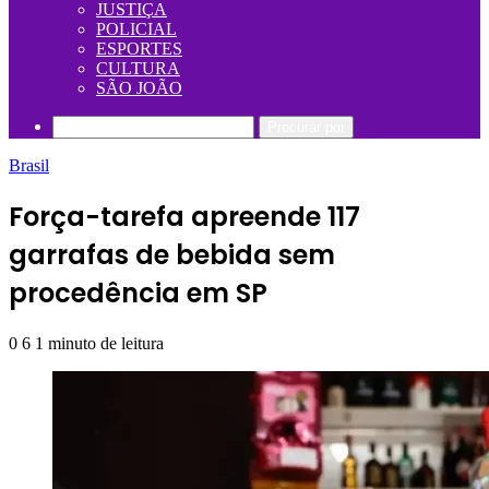
JUSTIÇA
POLICIAL
ESPORTES
CULTURA
SÃO JOÃO
Procurar por
Brasil
Força-tarefa apreende 117
garrafas de bebida sem
procedência em SP
0
6
1 minuto de leitura