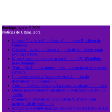
domingo, agosto 9 2026
Notícias de Última Hora
Lorrane Oliveira e Caio Souza são ouro no Brasileiro de
Ginástica
Colombianas que morreram na queda de helicóptero eram
avó, mãe e filha
Mega-Sena sorteia prêmio acumulado de R$ 165 milhões
neste domingo
Tenista Bia Haddad anuncia pausa na carreira neste segundo
semestre
Lula quer mostrar a Trump números de queda do
desmatamento na Amazônia
Agosto terá dois eclipses; saiba como assistir aos fenômenos
Quatro pessoas morrem em queda de helicóptero no Rio de
Janeiro
Imagineland anuncia painel oficial da ‘Ladybug’ com
participação de dubladores
Moraes nega pedido para que Bolsonaro receba filhos no Dia