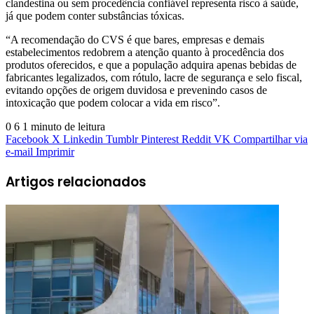
clandestina ou sem procedência confiável representa risco à saúde,
já que podem conter substâncias tóxicas.
“A recomendação do CVS é que bares, empresas e demais
estabelecimentos redobrem a atenção quanto à procedência dos
produtos oferecidos, e que a população adquira apenas bebidas de
fabricantes legalizados, com rótulo, lacre de segurança e selo fiscal,
evitando opções de origem duvidosa e prevenindo casos de
intoxicação que podem colocar a vida em risco”.
0
6
1 minuto de leitura
Facebook
X
Linkedin
Tumblr
Pinterest
Reddit
VK
Compartilhar via
e-mail
Imprimir
Artigos relacionados