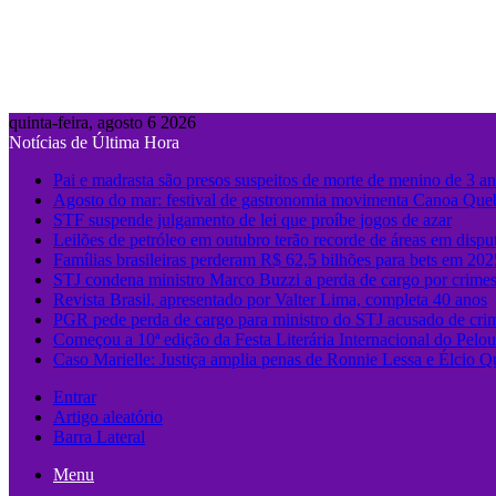
quinta-feira, agosto 6 2026
Notícias de Última Hora
Pai e madrasta são presos suspeitos de morte de menino de 3 
Agosto do mar: festival de gastronomia movimenta Canoa Que
STF suspende julgamento de lei que proíbe jogos de azar
Leilões de petróleo em outubro terão recorde de áreas em dispu
Famílias brasileiras perderam R$ 62,5 bilhões para bets em 202
STJ condena ministro Marco Buzzi a perda de cargo por crimes
Revista Brasil, apresentado por Valter Lima, completa 40 anos
PGR pede perda de cargo para ministro do STJ acusado de cri
Começou a 10ª edição da Festa Literária Internacional do Pelo
Caso Marielle: Justiça amplia penas de Ronnie Lessa e Élcio Q
Entrar
Artigo aleatório
Barra Lateral
Menu