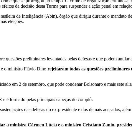
crime que se prorrogou no tempo. O crime de organização criminosa, é
efeitos da decisão desta Turma para suspender a ação penal em relação
ileira de Inteligência (Abin), órgão que dirigiu durante o mandato de 
 nas eleições.
sobre questões preliminares levantadas pelas defesas e que podem anular
, e o ministro Flávio Dino
rejeitaram todas as questões preliminares 
iado em 2 de setembro, que pode condenar Bolsonaro e mais sete aliado
R e é formado pelas principais cabeças do complô.
stentações das defesas do ex-presidente e dos demais acusados, além 
votar a ministra Cármen Lúcia e o ministro Cristiano Zanin, presi