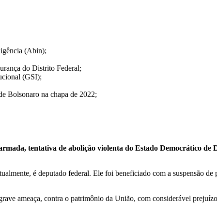
igência (Abin);
urança do Distrito Federal;
ucional (GSI);
 de Bolsonaro na chapa de 2022;
mada, tentativa de abolição violenta do Estado Democrático de Dir
almente, é deputado federal. Ele foi beneficiado com a suspensão de p
 grave ameaça, contra o patrimônio da União, com considerável prejuízo