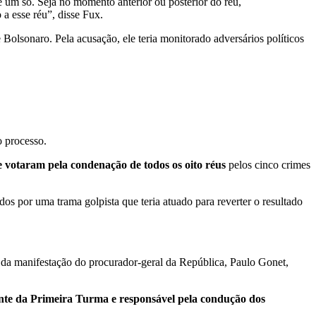
 um só. Seja no momento anterior ou posterior do réu,
 a esse réu”, disse Fux.
Bolsonaro. Pela acusação, ele teria monitorado adversários políticos
 o processo.
e votaram pela condenação de todos os oito réus
pelos cinco crimes
s por uma trama golpista que teria atuado para reverter o resultado
da manifestação do procurador-geral da República, Paulo Gonet,
dente da Primeira Turma e responsável pela condução dos