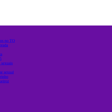
anos no TO
brada
ta
5
 sexuais
me sexual
urinho
ueiroz