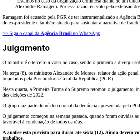
“Estamos no caso da organização criminosa diante de um único 
Alexandre Ramagem. Por essa razão, eu voto pela extensão dos 
Ramagem foi acusado pela PGR de ter instrumentalizado a Agência Bras
do ex-presidente e também atuado para sustentar a narrativa de fraude
>> Siga o canal da
Agência Brasil
no WhatsApp
Julgamento
O ministro é o terceiro a votar no caso, sendo o primeiro a divergir 
Na terça (8), os ministros Alexandre de Moraes, relator da ação penal
imputados pela Procuradoria-Geral da República (PGR).
Nesta quarta, a Primeira Turma do Supremo retomou o julgamento, inic
das eleições de 2022.
O grupo faz parte do núcleo crucial da denúncia apresentada pela PG
O julgamento começou na semana passada, quando foram ouvidas as su
favorável à condenação de todos os réus.
A análise está prevista para durar até sexta (12). Ainda devem 
trabalhos.