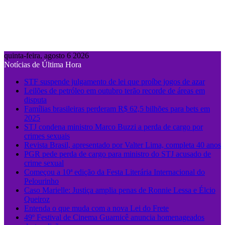
quinta-feira, agosto 6 2026
Notícias de Última Hora
STF suspende julgamento de lei que proíbe jogos de azar
Leilões de petróleo em outubro terão recorde de áreas em
disputa
Famílias brasileiras perderam R$ 62,5 bilhões para bets em
2025
STJ condena ministro Marco Buzzi a perda de cargo por
crimes sexuais
Revista Brasil, apresentado por Valter Lima, completa 40 anos
PGR pede perda de cargo para ministro do STJ acusado de
crime sexual
Começou a 10ª edição da Festa Literária Internacional do
Pelourinho
Caso Marielle: Justiça amplia penas de Ronnie Lessa e Élcio
Queiroz
Entenda o que muda com a nova Lei do Frete
49º Festival de Cinema Guarnicê anuncia homenageados