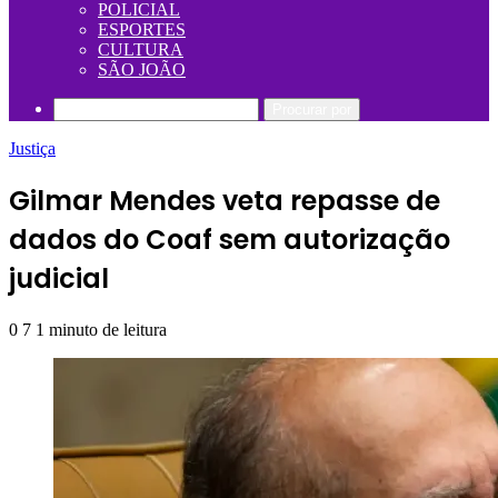
POLICIAL
ESPORTES
CULTURA
SÃO JOÃO
Procurar por
Justiça
Gilmar Mendes veta repasse de
dados do Coaf sem autorização
judicial
0
7
1 minuto de leitura