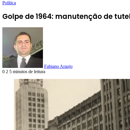
Política
Golpe de 1964: manutenção de tutel
Fabiano Araujo
0
2
5 minutos de leitura