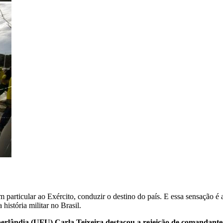
m particular ao Exército, conduzir o destino do país. E essa sensação é
istória militar no Brasil.
erlândia (UFU) Carla Teixeira destacou a rejeição de comandantes 