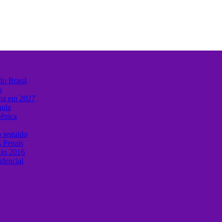
do Brasil
s
ina em 2027
muda
cênica
o seguido
s Penais
Rio 2016
idencial