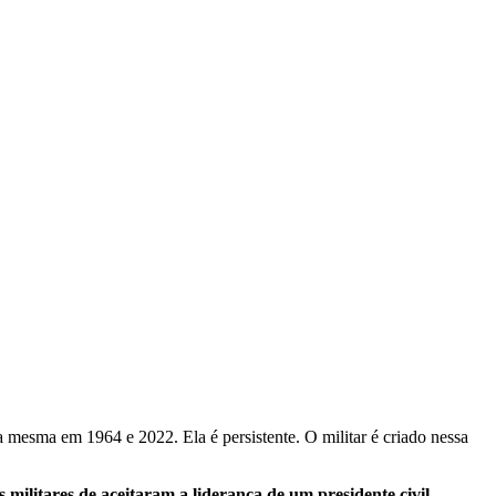
 a mesma em 1964 e 2022. Ela é persistente. O militar é criado nessa
militares de aceitaram a liderança de um presidente civil