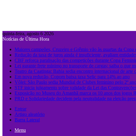
quinta-feira, agosto 6 2026
Notícias de Última Hora
Maiores campeões, Cruzeiro e Grêmio vão às quartas da Copa 
Redução da taxa de juros ainda é insuficiente, avaliam entidade
CBF reforça paralisação das competições durante Copa Femin
Lei garante frete mínimo no transporte de cargas; saiba o que 
Teatro da Caatinga: Bahia sedia encontro internacional de arte 
Em nova redução, Copom baixa taxa Selic para 14% ao ano
Vôlei: São Paulo sedia Mundial de Clubes feminino pelo 2º an
STF inicia julgamento sobre validade da Lei das Contravençõe
Exposição no Museu do Amanhã marca os 10 anos dos jogos 
PRD e Solidariedade decidem pela neutralidade na eleição pres
Entrar
Artigo aleatório
Barra Lateral
Menu