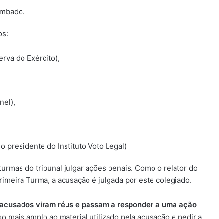
ombado.
os:
rva do Exército),
nel),
 presidente do Instituto Voto Legal)
urmas do tribunal julgar ações penais. Como o relator do
rimeira Turma, a acusação é julgada por este colegiado.
os acusados viram réus e passam a responder a uma ação
o mais amplo ao material utilizado pela acusação e pedir a