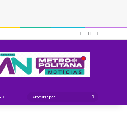
Entrar
Artigo aleatório
Barra Lateral
Procurar
S
por