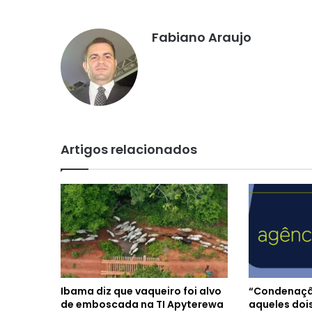
Fabiano Araujo
Artigos relacionados
Ibama diz que vaqueiro foi alvo
“Condenaçã
de emboscada na TI Apyterewa
aqueles dois