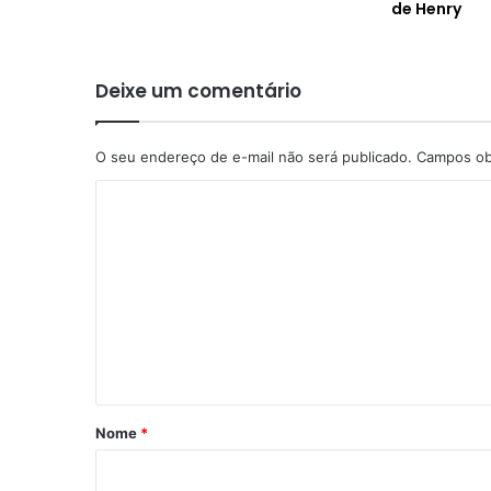
de Henry
Deixe um comentário
O seu endereço de e-mail não será publicado.
Campos ob
C
o
m
e
n
t
á
r
Nome
*
i