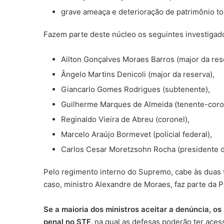
grave ameaça e deterioração de patrimônio t
Fazem parte deste núcleo os seguintes investigad
Ailton Gonçalves Moraes Barros (major da rese
Ângelo Martins Denicoli (major da reserva),
Giancarlo Gomes Rodrigues (subtenente),
Guilherme Marques de Almeida (tenente-coro
Reginaldo Vieira de Abreu (coronel),
Marcelo Araújo Bormevet (policial federal),
Carlos Cesar Moretzsohn Rocha (presidente do
Pelo regimento interno do Supremo, cabe às duas t
caso, ministro Alexandre de Moraes, faz parte da P
Se a maioria dos ministros aceitar a denúncia, 
penal no STF,
na qual as defesas poderão ter acess