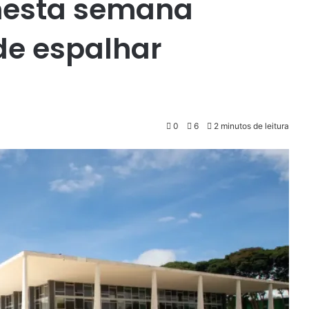
 nesta semana
de espalhar
0
6
2 minutos de leitura