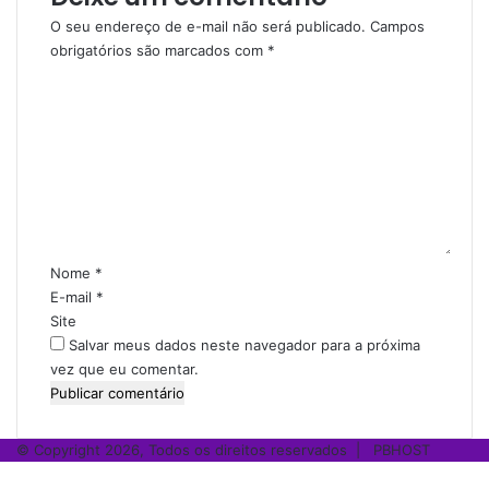
O seu endereço de e-mail não será publicado.
Campos
obrigatórios são marcados com
*
C
o
m
e
n
t
á
r
i
Nome
*
o
E-mail
*
*
Site
Salvar meus dados neste navegador para a próxima
vez que eu comentar.
© Copyright 2026, Todos os direitos reservados |
PBHOST
Facebook
X
WhatsApp
Telegram