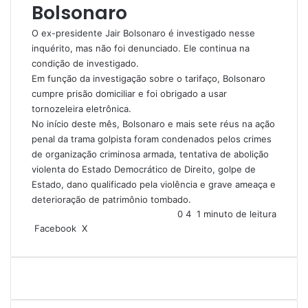
Bolsonaro
O ex-presidente Jair Bolsonaro é investigado nesse
inquérito, mas não foi denunciado. Ele continua na
condição de investigado.
Em função da investigação sobre o tarifaço, Bolsonaro
cumpre prisão domiciliar e foi obrigado a usar
tornozeleira eletrônica.
No início deste mês, Bolsonaro e mais sete réus na ação
penal da trama golpista foram condenados pelos crimes
de organização criminosa armada, tentativa de abolição
violenta do Estado Democrático de Direito, golpe de
Estado, dano qualificado pela violência e grave ameaça e
deterioração de patrimônio tombado.
0
4
1 minuto de leitura
Facebook
X
L
T
P
R
V
C
I
i
u
i
e
K
o
m
n
m
n
d
m
p
k
b
t
d
p
r
e
l
e
i
a
i
d
r
r
t
r
m