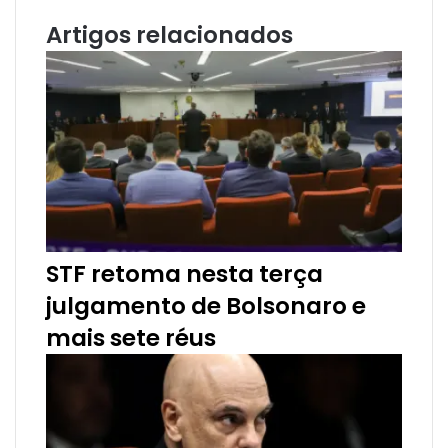
i
e
t
i
Artigos relacionados
n
s
i
r
t
l
h
a
r
v
i
a
e
-
m
a
STF retoma nesta terça
i
julgamento de Bolsonaro e
l
mais sete réus