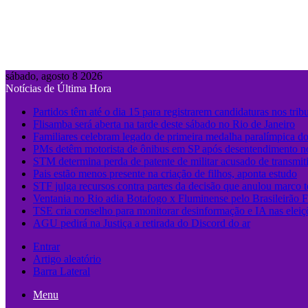
sábado, agosto 8 2026
Notícias de Última Hora
Partidos têm até o dia 15 para registrarem candidaturas nos trib
Flisamba será aberta na tarde deste sábado no Rio de Janeiro
Familiares celebram legado de primeira medalha paralímpica do
PMs detêm motorista de ônibus em SP após desentendimento no
STM determina perda de patente de militar acusado de transmit
Pais estão menos presente na criação de filhos, aponta estudo
STF julga recursos contra partes da decisão que anulou marco 
Ventania no Rio adia Botafogo x Fluminense pelo Brasileirão 
TSE cria conselho para monitorar desinformação e IA nas eleiç
AGU pedirá na Justiça a retirada do Discord do ar
Entrar
Artigo aleatório
Barra Lateral
Menu