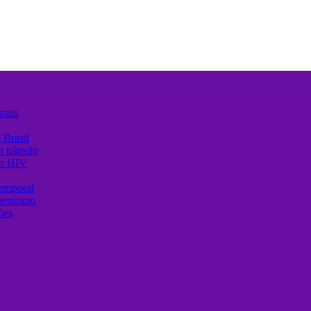
unais
 Brasil
 trânsito
ir HIV
temporal
Feminino
ões