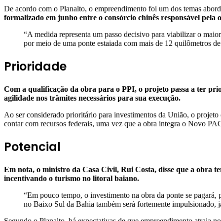
De acordo com o Planalto, o empreendimento foi um dos temas aborda
formalizado em junho entre o consórcio chinês responsável pela 
“A medida representa um passo decisivo para viabilizar o maior
por meio de uma ponte estaiada com mais de 12 quilômetros de 
Prioridade
Com a qualificação da obra para o PPI, o projeto passa a ter pr
agilidade nos trâmites necessários para sua execução.
Ao ser considerado prioritário para investimentos da União, o projeto
contar com recursos federais, uma vez que a obra integra o Novo PA
Potencial
Em nota, o ministro da Casa Civil, Rui Costa, disse que a obra t
incentivando o turismo no litoral baiano.
“Em pouco tempo, o investimento na obra da ponte se pagará, 
no Baixo Sul da Bahia também será fortemente impulsionado, já q
Segundo o Planalto, há expectativas de que empreendimento atraia nov