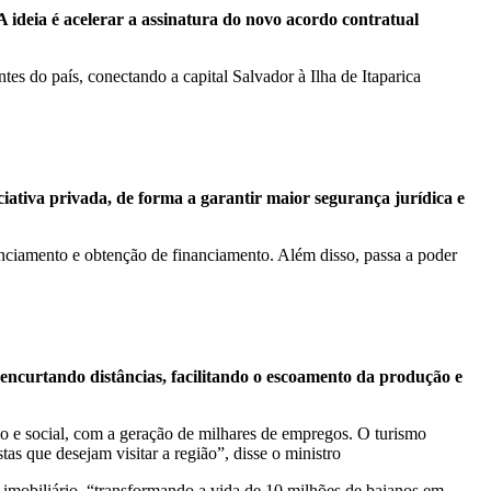
A ideia é acelerar a assinatura do novo acordo contratual
es do país, conectando a capital Salvador à Ilha de Itaparica
iativa privada, de forma a garantir maior segurança jurídica e
cenciamento e obtenção de financiamento. Além disso, passa a poder
 encurtando distâncias, facilitando o escoamento da produção e
o e social, com a geração de milhares de empregos. O turismo
as que desejam visitar a região”, disse o ministro
 imobiliário, “transformando a vida de 10 milhões de baianos em