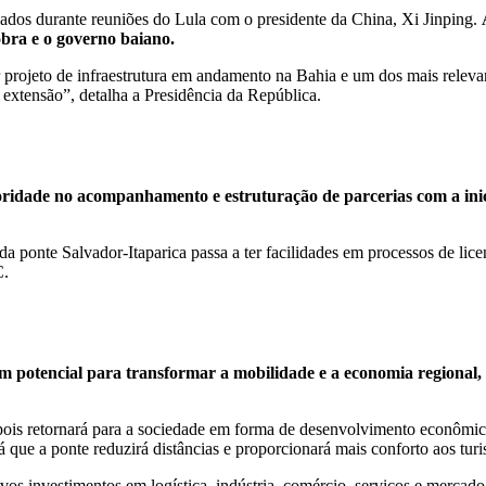
dos durante reuniões do Lula com o presidente da China, Xi Jinping.
obra e o governo baiano.
 projeto de infraestrutura em andamento na Bahia e um dos mais relevant
extensão”, detalha a Presidência da República.
ioridade no acompanhamento e estruturação de parcerias com a inic
 da ponte Salvador-Itaparica passa a ter facilidades em processos de li
C.
em potencial para transformar a mobilidade e a economia regional,
pois retornará para a sociedade em forma de desenvolvimento econômic
ue a ponte reduzirá distâncias e proporcionará mais conforto aos turist
os investimentos em logística, indústria, comércio, serviços e mercado