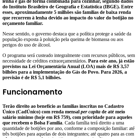
lenha e gás de forma combinada para cozinhar, segundo dados
do Instituto Brasileiro de Geografia e Estatística (IBGE). Entre
esses, aproximadamente 5 milhões são famílias de baixa renda
que recorrem à lenha devido ao impacto do valor do botijão no
orçamento familiar.
Nesse sentido, o governo destaca que a política protege a saúde da
população exposta à poluição pela queima de biomassa ou aos
perigos do uso de álcool.
O programa será custeado integralmente com recursos públicos, sem
necessidade de créditos extraorçamentários.
Para este ano, já estão
previstos na Lei Orçamentária Anual (LOA) mais de R$ 3,57
bilhões para a implementação do Gás do Povo. Para 2026, a
previsão é de R$ 5,1 bilhões.
Funcionamento
Terão direito ao benefício as famílias inscritas no Cadastro
Único (CadÚnico) com renda mensal
per capita
de até meio
salário mínimo (hoje em R$ 759), com prioridade para aqueles
que recebem o Bolsa Família
. Cada família terá direito a uma
quantidade de botijões por ano, conforme a composição familiar: até
três botijões para aquelas de dois integrantes; até quatro para as com