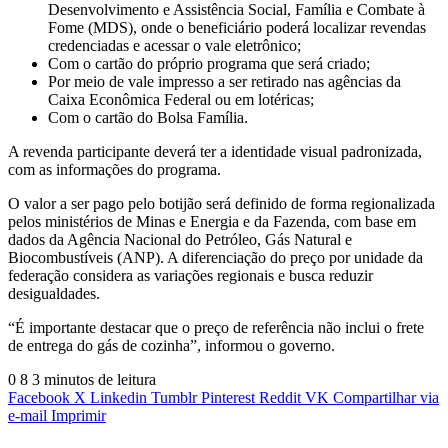
Desenvolvimento e Assistência Social, Família e Combate à
Fome (MDS), onde o beneficiário poderá localizar revendas
credenciadas e acessar o vale eletrônico;
Com o cartão do próprio programa que será criado;
Por meio de vale impresso a ser retirado nas agências da
Caixa Econômica Federal ou em lotéricas;
Com o cartão do Bolsa Família.
A revenda participante deverá ter a identidade visual padronizada,
com as informações do programa.
O valor a ser pago pelo botijão será definido de forma regionalizada
pelos ministérios de Minas e Energia e da Fazenda, com base em
dados da Agência Nacional do Petróleo, Gás Natural e
Biocombustíveis (ANP). A diferenciação do preço por unidade da
federação considera as variações regionais e busca reduzir
desigualdades.
“É importante destacar que o preço de referência não inclui o frete
de entrega do gás de cozinha”, informou o governo.
0
8
3 minutos de leitura
Facebook
X
Linkedin
Tumblr
Pinterest
Reddit
VK
Compartilhar via
e-mail
Imprimir