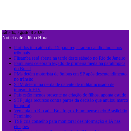
sábado, agosto 8 2026
Notícias de Última Hora
Partidos têm até o dia 15 para registrarem candidaturas nos
tribunais
Flisamba será aberta na tarde deste sábado no Rio de Janeiro
Familiares celebram legado de primeira medalha paralímpica
do Brasil
PMs detêm motorista de ônibus em SP após desentendimento
no trânsito
STM determina perda de patente de militar acusado de
transmitir HIV
Pais estão menos presente na criação de filhos, aponta estudo
STF julga recursos contra partes da decisão que anulou marco
temporal
Ventania no Rio adia Botafogo x Fluminense pelo Brasileirão
Feminino
TSE cria conselho para monitorar desinformação e IA nas
eleições