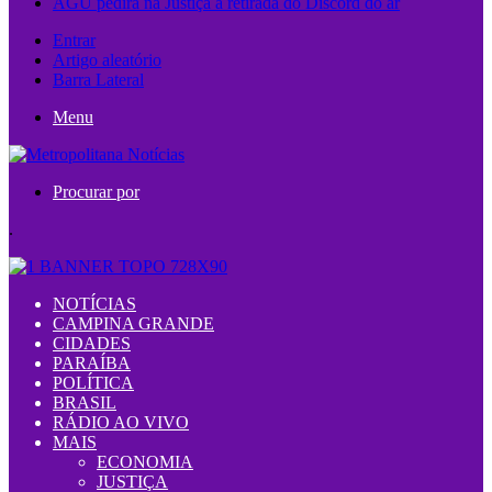
AGU pedirá na Justiça a retirada do Discord do ar
Entrar
Artigo aleatório
Barra Lateral
Menu
Procurar por
.
NOTÍCIAS
CAMPINA GRANDE
CIDADES
PARAÍBA
POLÍTICA
BRASIL
RÁDIO AO VIVO
MAIS
ECONOMIA
JUSTIÇA