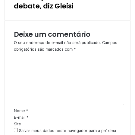
debate, diz Gleisi
Deixe um comentário
O seu endereço de e-mail não será publicado.
Campos
obrigatórios são marcados com
*
C
o
m
e
n
t
á
r
i
Nome
*
o
E-mail
*
*
Site
Salvar meus dados neste navegador para a próxima