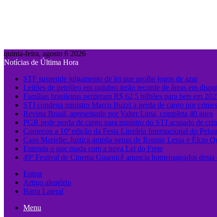
quinta-feira, agosto 6 2026
Notícias de Última Hora
STF suspende julgamento de lei que proíbe jogos de azar
Leilões de petróleo em outubro terão recorde de áreas em dispu
Famílias brasileiras perderam R$ 62,5 bilhões para bets em 202
STJ condena ministro Marco Buzzi a perda de cargo por crimes
Revista Brasil, apresentado por Valter Lima, completa 40 anos
PGR pede perda de cargo para ministro do STJ acusado de cri
Começou a 10ª edição da Festa Literária Internacional do Pelo
Caso Marielle: Justiça amplia penas de Ronnie Lessa e Élcio Q
Entenda o que muda com a nova Lei do Frete
49º Festival de Cinema Guarnicê anuncia homenageados desta 
Entrar
Artigo aleatório
Barra Lateral
Menu