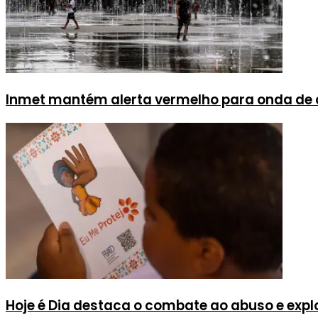
Inmet mantém alerta vermelho para onda de c
Hoje é Dia destaca o combate ao abuso e expl