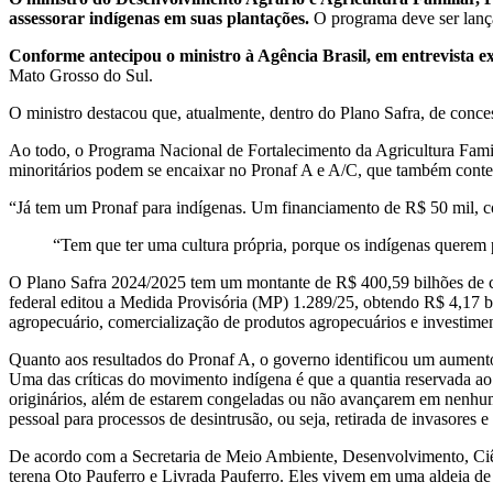
assessorar indígenas em suas plantações.
O programa deve ser lança
Conforme antecipou o ministro à Agência Brasil, em entrevista exc
Mato Grosso do Sul.
O ministro destacou que, atualmente, dentro do Plano Safra, de conces
Ao todo, o Programa Nacional de Fortalecimento da Agricultura Famil
minoritários podem se encaixar no Pronaf A e A/C, que também conte
“Já tem um Pronaf para indígenas. Um financiamento de R$ 50 mil, c
“Tem que ter uma cultura própria, porque os indígenas querem p
O Plano Safra 2024/2025 tem um montante de R$ 400,59 bilhões de c
federal editou a Medida Provisória (MP) 1.289/25, obtendo R$ 4,17 bi
agropecuário, comercialização de produtos agropecuários e investiment
Quanto aos resultados do Pronaf A, o governo identificou um aumen
Uma das críticas do movimento indígena é que a quantia reservada ao
originários, além de estarem congeladas ou não avançarem em nenhuma
pessoal para processos de desintrusão, ou seja, retirada de invasores
De acordo com a Secretaria de Meio Ambiente, Desenvolvimento, Ciên
terena Oto Pauferro e Livrada Pauferro. Eles vivem em uma aldeia de