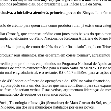
do nos próximos dias, pelo presidente Luiz Inácio Lula da Silva.
lusiva, a iniciativa atenderá, primeiro, povos do Xingu.
Também na 
são de crédito para quem atua como produtor rural, já existe uma categ
iar (Pronaf), que empresta crédito com juros mais baixos do que o me
mpla beneficiários do Plano Nacional de Reforma Agrária e do Plano N
om 5% de juros, desconto de 20% do valor financiado”, explicou Teixei
roduzir seus alimentos, mas esbarram em coisas formais”, acrescentou 
rédito para produtores enquadrados no Programa Nacional de Apoio ao
lhões de crédito extraordinário para o Plano Safra 2024/2025. Desse to
o rural e agroindustrial, e o restante, R$ 645,7 milhões, para as ações 
to de 49% sobre o número de operações e de 105% no valor financiado
 agronegócio seria um dos fatores que mais contribuem para sua expans
 fase, não teriam verbas. Estas verbas, argumentam lideranças do movi
 e manutenção de equipes de segurança pública.
cia, Tecnologia e Inovação (Semadesc) de Mato Grosso do Sul, os prime
 Nioaque, um dos sete municípios habitados por esses povos.