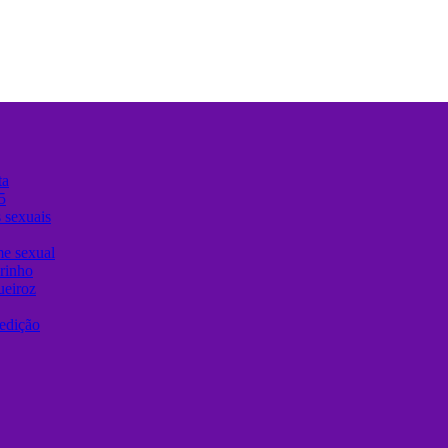
ta
5
 sexuais
me sexual
urinho
ueiroz
edição