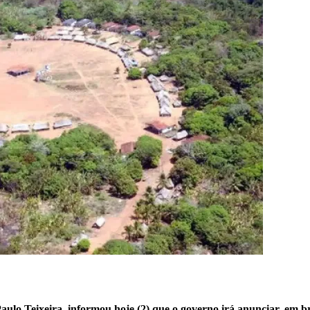
aulo Teixeira, informou hoje (2) que o governo irá anunciar, em b