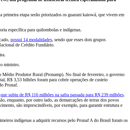
primeira etapa serão priorizados os guarani kaiowá, que vivem em
oria específica para quilombolas e indígenas.
rcado,
possui 14 modalidades
, sendo que esses dois grupos
acional de Crédito Fundiário.
ra.
o ministro.
 Médio Produtor Rural (Pronamp). No final de fevereiro, o governo
tal, R$ 3,53 bilhões foram para cobrir operações de custeio
do Pronaf.
,
que subiu de R$ 116 milhões na safra passada para R$ 239 milhões
.
ão, enquanto, por outro lado, as demarcações de terras dos povos
mento, são imprescindíveis, por exemplo, para garantir estrutura e
iros indígenas a adquirir recursos pelo Pronaf A do Brasil foram os