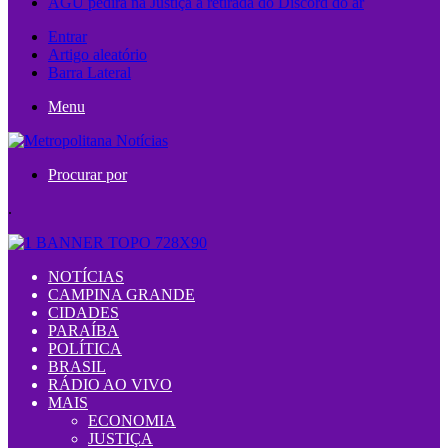
AGU pedirá na Justiça a retirada do Discord do ar
Entrar
Artigo aleatório
Barra Lateral
Menu
Procurar por
.
NOTÍCIAS
CAMPINA GRANDE
CIDADES
PARAÍBA
POLÍTICA
BRASIL
RÁDIO AO VIVO
MAIS
ECONOMIA
JUSTIÇA