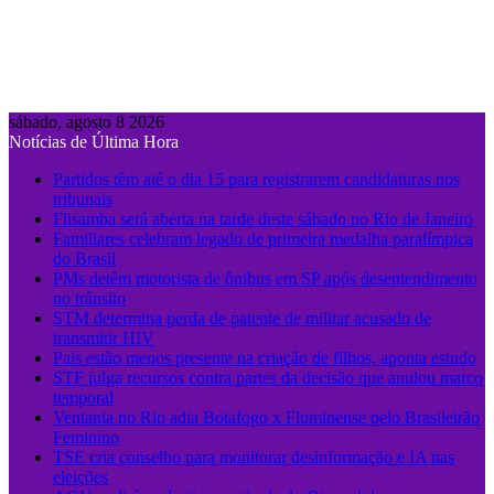
sábado, agosto 8 2026
Notícias de Última Hora
Partidos têm até o dia 15 para registrarem candidaturas nos
tribunais
Flisamba será aberta na tarde deste sábado no Rio de Janeiro
Familiares celebram legado de primeira medalha paralímpica
do Brasil
PMs detêm motorista de ônibus em SP após desentendimento
no trânsito
STM determina perda de patente de militar acusado de
transmitir HIV
Pais estão menos presente na criação de filhos, aponta estudo
STF julga recursos contra partes da decisão que anulou marco
temporal
Ventania no Rio adia Botafogo x Fluminense pelo Brasileirão
Feminino
TSE cria conselho para monitorar desinformação e IA nas
eleições