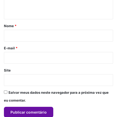
n
t
á
r
Nome
*
i
o
*
E-mail
*
Site
Salvar meus dados neste navegador para a próxima vez que
eu comentar.