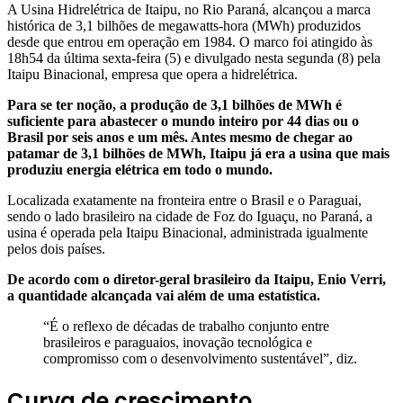
A Usina Hidrelétrica de Itaipu, no Rio Paraná, alcançou a marca
histórica de 3,1 bilhões de megawatts-hora (MWh) produzidos
desde que entrou em operação em 1984. O marco foi atingido às
18h54 da última sexta-feira (5) e divulgado nesta segunda (8) pela
Itaipu Binacional, empresa que opera a hidrelétrica.
Para se ter noção, a produção de 3,1 bilhões de MWh é
suficiente para abastecer o mundo inteiro por 44 dias ou o
Brasil por seis anos e um mês. Antes mesmo de chegar ao
patamar de 3,1 bilhões de MWh, Itaipu já era a usina que mais
produziu energia elétrica em todo o mundo.
Localizada exatamente na fronteira entre o Brasil e o Paraguai,
sendo o lado brasileiro na cidade de Foz do Iguaçu, no Paraná, a
usina é operada pela Itaipu Binacional, administrada igualmente
pelos dois países.
De acordo com o diretor-geral brasileiro da Itaipu, Enio Verri,
a quantidade alcançada vai além de uma estatística.
“É o reflexo de décadas de trabalho conjunto entre
brasileiros e paraguaios, inovação tecnológica e
compromisso com o desenvolvimento sustentável”, diz.
Curva de crescimento