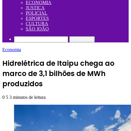
ECONOMIA
JUSTIÇA
POLICIAL
ESPORTES
CULTURA
SÃO JOÃO
Procurar por
Economia
Hidrelétrica de Itaipu chega ao
marco de 3,1 bilhões de MWh
produzidos
0
5
3 minutos de leitura