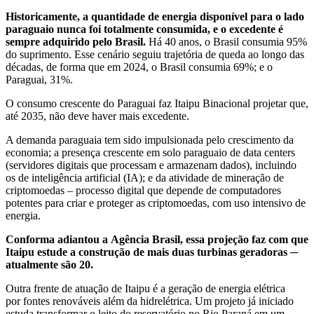
Historicamente, a quantidade de energia disponível para o lado
paraguaio nunca foi totalmente consumida, e o excedente é
sempre adquirido pelo Brasil.
Há 40 anos, o Brasil consumia 95%
do suprimento. Esse cenário seguiu trajetória de queda ao longo das
décadas, de forma que em 2024, o Brasil consumia 69%; e o
Paraguai, 31%.
O consumo crescente do Paraguai faz Itaipu Binacional projetar que,
até 2035, não deve haver mais excedente.
A demanda paraguaia tem sido impulsionada pelo crescimento da
economia; a presença crescente em solo paraguaio de data centers
(servidores digitais que processam e armazenam dados), incluindo
os de inteligência artificial (IA); e da atividade de mineração de
criptomoedas – processo digital que depende de computadores
potentes para criar e proteger as criptomoedas, com uso intensivo de
energia.
Conforma adiantou a Agência Brasil, essa projeção faz com que
Itaipu estude a construção de mais duas turbinas geradoras ─
atualmente são 20.
Outra frente de atuação de Itaipu é a geração de energia elétrica
por fontes renováveis além da hidrelétrica. Um projeto já iniciado
estuda transformar o leito do reservatório no Rio Paraná em um