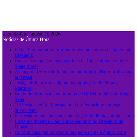
segunda-feira, agosto 10 2026
Notícias de Última Hora
Flávia Saraiva fatura ouro na trave e no solo no Campeonato
Brasileiro
Rayssa é campeã da etapa carioca da Liga Internacional de
Skate Street
Avanço da IA corrói financiamento do jornalismo profissional
no Brasil
Justiça abriu as urnas diante da população, diz Nunes
Marques
Bolão de Fortaleza leva prêmio de R$ 164 milhões da Mega-
Sena
10ª Festa Literária Internacional do Pelourinho começa
quarta-feira
Pais estão menos presentes na criação de filhos, aponta estudo
Lorrane Oliveira e Caio Souza são ouro no Brasileiro de
Ginástica
Colombianas que morreram na queda de helicóptero eram