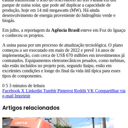
parque de usina solar, que pode até duplicar a capacidade de
produção, hoje em 14 mil megawatts (MW). Há ainda
desenvolvimento de energia proveniente do hidrogênio verde e
biogás.
Em julho, a reportagem da
Agência Brasil
esteve em Foz do Iguaçu
e conheceu os projetos.
A usina passa por um processo de atualização tecnológica. O plano
começou a ser executado em maio de 2022 e prevê 14 anos de
implementação, com cerca de US$ 670 milhões em investimentos já
contratados. Equipamentos eletromecânicos pesados, como turbinas,
não estão incluídos no projeto pois, segundo Itaipu, estão em
excelentes condições e longe do final da vida útil típica para esses
tipos de componentes.
0
5
3 minutos de leitura
Facebook
X
Linkedin
Tumblr
Pinterest
Reddit
VK
Compartilhar via
e-mail
Imprimir
Artigos relacionados