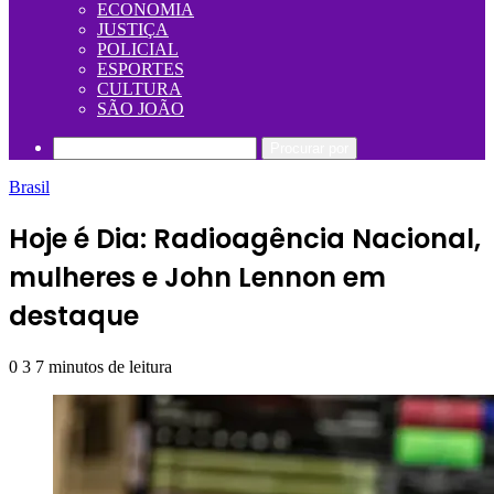
ECONOMIA
JUSTIÇA
POLICIAL
ESPORTES
CULTURA
SÃO JOÃO
Procurar por
Brasil
Hoje é Dia: Radioagência Nacional,
mulheres e John Lennon em
destaque
0
3
7 minutos de leitura