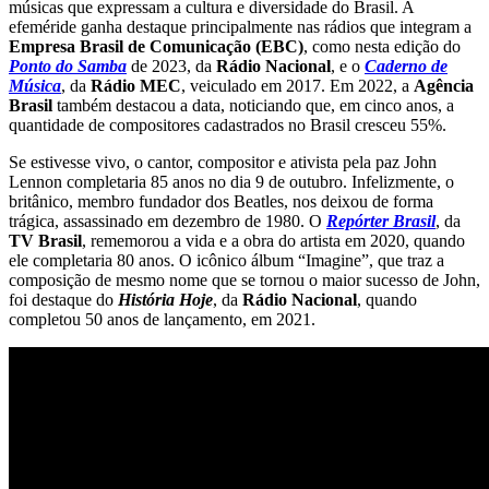
músicas que expressam a cultura e diversidade do Brasil. A
efeméride ganha destaque principalmente nas rádios que integram a
Empresa Brasil de Comunicação (EBC)
, como nesta edição do
Ponto do Samba
de 2023, da
Rádio Nacional
, e o
Caderno de
Música
, da
Rádio MEC
, veiculado em 2017. Em 2022, a
Agência
Brasil
também destacou a data, noticiando que, em cinco anos, a
quantidade de compositores cadastrados no Brasil cresceu 55%.
Se estivesse vivo, o cantor, compositor e ativista pela paz John
Lennon completaria 85 anos no dia 9 de outubro. Infelizmente, o
britânico, membro fundador dos Beatles, nos deixou de forma
trágica, assassinado em dezembro de 1980. O
Repórter Brasil
, da
TV Brasil
, rememorou a vida e a obra do artista em 2020, quando
ele completaria 80 anos. O icônico álbum “Imagine”, que traz a
composição de mesmo nome que se tornou o maior sucesso de John,
foi destaque do
História Hoje
, da
Rádio Nacional
, quando
completou 50 anos de lançamento, em 2021.