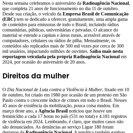
Nesta semana celebramos o aniversário da
Radioagência Nacional
,
que completa 21 anos de funcionamento no dia 11 de outubro.
Desde sua criação, o veículo da
Empresa Brasil de Comunicação
(EBC)
tem se dedicado a oferecer, gratuitamente, uma ampla gama
de conteúdos para emissoras de todo o Brasil, incluindo rádios
comunitárias, públicas, universitárias e privadas. O alcance do
material se estende a capitais e áreas rurais, acessível através de
computadores, celulares ou rádios de pilha. Mensalmente, os
conteúdos são replicados mais de 500 mil vezes por cerca de 300
mil usuários, impactando milhões de ouvintes.
Saiba mais nesta
reportagem veiculada pela própria Radioagência Nacional
em
2024, por ocasião do aniversário de 20 anos.
Direitos da mulher
O
Dia Nacional de Luta contra a Violência à Mulher
, fixado em 10
de outubro, foi criado em 1980 por ocasião de um protesto em São
Paulo contra o crescente índice de crimes em todo o Brasil. Nesses
45 anos de existência da mobilização, pouca coisa mudou. Em
março deste ano, a
Agência Brasil
noticiou que houve um
feminicídio a cada 17 horas no país (531 no total) e 4.181 registros
de violência em 2024. Lembrando, é claro, que muitos casos não
são denunciados. As denúncias ao serviço Ligue 180 foram
destaque da
Radioagência Nacional
. A temática também ganhou