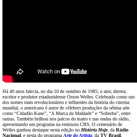
Há 40 anos falecia, no dia 10 de outubro de 1985, o ator, diretor,
escritor e produtor estadunidense Orson Welles. Celebrado como um
dos nomes mais revolucionários e influentes da história do cinema
mundial, o americano é autor de célebres produções da sétima arte
como “Cidadão Kane”, “A Marca da Maldade” e “Soberba”, entre
outras. Também brilhou nos palcos do teatro e nas ondas do rádio,
apresentando um programa na emissora CBS. O centenário de
Welles ganhou destaque nesta edição no
História Hoje
, da
Rádio
Nacional
, e nesta do programa
Arte do Artista
, da
TV Brasil
,