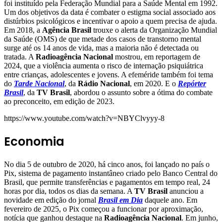
foi instituído pela Federação Mundial para a Saúde Mental em 1992.
Um dos objetivos da data é combater o estigma social associado aos
distúrbios psicológicos e incentivar o apoio a quem precisa de ajuda.
Em 2018, a
Agência Brasil
trouxe o alerta da Organização Mundial
da Saúde (OMS) de que metade dos casos de transtorno mental
surge até os 14 anos de vida, mas a maioria não é detectada ou
tratada. A
Radioagência Nacional
mostrou, em reportagem de
2024, que a violência aumenta o risco de internação psiquiátrica
entre crianças, adolescentes e jovens. A efeméride também foi tema
do
Tarde Nacional
, da
Rádio Nacional
, em 2020. E o
Repórter
Brasil
, da
TV Brasil
, abordou o assunto sobre a ótima do combate
ao preconceito, em edição de 2023.
https://www.youtube.com/watch?v=NBYClvyyy-8
Economia
No dia 5 de outubro de 2020, há cinco anos, foi lançado no país o
Pix, sistema de pagamento instantâneo criado pelo Banco Central do
Brasil, que permite transferências e pagamentos em tempo real, 24
horas por dia, todos os dias da semana. A
TV Brasil
anunciou a
novidade em edição do jornal
Brasil em Dia
daquele ano. Em
fevereiro de 2025, o Pix começou a funcionar por aproximação,
notícia que ganhou destaque na
Radioagência Nacional
. Em junho,