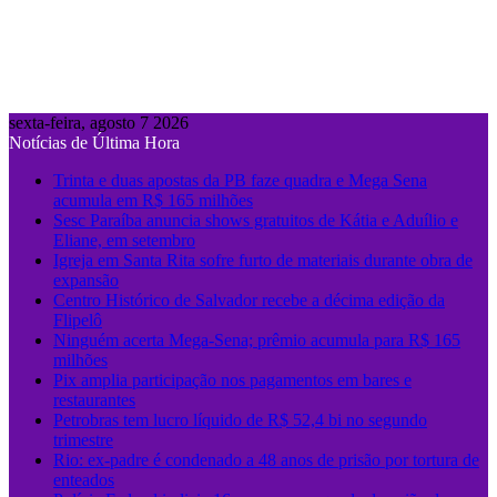
sexta-feira, agosto 7 2026
Notícias de Última Hora
Trinta e duas apostas da PB faze quadra e Mega Sena
acumula em R$ 165 milhões
Sesc Paraíba anuncia shows gratuitos de Kátia e Aduílio e
Eliane, em setembro
Igreja em Santa Rita sofre furto de materiais durante obra de
expansão
Centro Histórico de Salvador recebe a décima edição da
Flipelô
Ninguém acerta Mega-Sena; prêmio acumula para R$ 165
milhões
Pix amplia participação nos pagamentos em bares e
restaurantes
Petrobras tem lucro líquido de R$ 52,4 bi no segundo
trimestre
Rio: ex-padre é condenado a 48 anos de prisão por tortura de
enteados