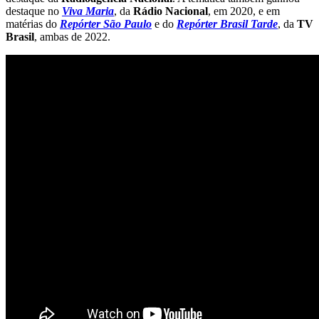
destaque no
Viva Maria
, da
Rádio Nacional
, em 2020, e em
matérias do
Repórter São Paulo
e do
Repórter Brasil Tarde
, da
TV
Brasil
, ambas de 2022.