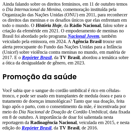
Ainda falando sobre os direitos femininos, em 11 de outubro temos
o
Dia Internacional da Menina
, comemoração instituída pela
Organização das Nações Unidas (ONU) em 2011, para reconhecer
os direitos das meninas e os desafios únicos que elas enfrentam em
todo o mundo. O
História Hoje
, da
Rádio Nacional
, falou sobre a
criação da efeméride em 2021. O empoderamento de meninas no
Brasil foi abordado pelo programa
Nacional Jovem
, também
veiculado pela emissora, em 2024. A
Agência Brasil
trouxe um
alerta preocupante do Fundo das Nações Unidas para a Infância
(Unicef) sobre violência contra meninas no mundo, em matéria de
2017. E o
Repórter Brasil
, da
TV Brasil
, abordou a temática sobre
a ótica da desigualdade de gênero, em 2023.
Promoção da saúde
Você sabia que o sangue do cordão umbilical é rico em células-
tronco, e pode ser usado em transplantes de medula óssea e para o
tratamento de doenças imunológicas? Tanto que sua doação, feita
logo após o parto, com o consentimento da mãe, é incentivada por
meio do
Dia Nacional de Doação de Cordão Umbilical
, data fixada
em 8 de outubro. A importância de doar foi salientada nesta
reportagem da
Radioagência Nacional
, veiculada em 2015, e nesta
edição do
Repórter Brasil
, da
TV Brasil
, de 2016.