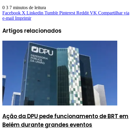
0
3
7 minutos de leitura
Facebook
X
Linkedin
Tumblr
Pinterest
Reddit
VK
Compartilhar via
e-mail
Imprimir
Artigos relacionados
Ação da DPU pede funcionamento de BRT em
Belém durante grandes eventos