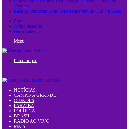
Polícia Federal indicia 16 pessoas por queda de avião da
Voepass
Balança comercial de julho tem superávit de US$ 7 bilhões
Entrar
Artigo aleatório
Barra Lateral
Menu
Procurar por
.
NOTÍCIAS
CAMPINA GRANDE
CIDADES
PARAÍBA
POLÍTICA
BRASIL
RÁDIO AO VIVO
MAIS