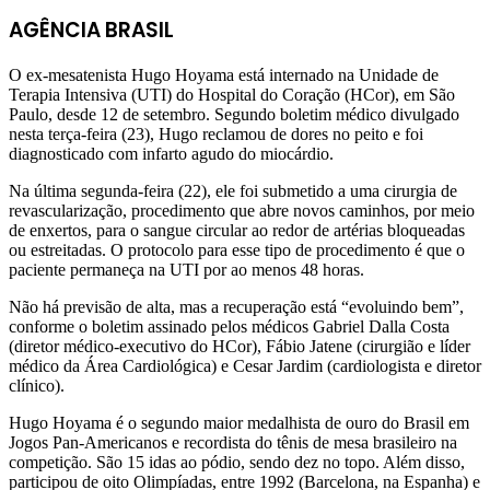
AGÊNCIA BRASIL
O ex-mesatenista Hugo Hoyama está internado na Unidade de
Terapia Intensiva (UTI) do Hospital do Coração (HCor), em São
Paulo, desde 12 de setembro. Segundo boletim médico divulgado
nesta terça-feira (23), Hugo reclamou de dores no peito e foi
diagnosticado com infarto agudo do miocárdio.
Na última segunda-feira (22), ele foi submetido a uma cirurgia de
revascularização, procedimento que abre novos caminhos, por meio
de enxertos, para o sangue circular ao redor de artérias bloqueadas
ou estreitadas. O protocolo para esse tipo de procedimento é que o
paciente permaneça na UTI por ao menos 48 horas.
Não há previsão de alta, mas a recuperação está “evoluindo bem”,
conforme o boletim assinado pelos médicos Gabriel Dalla Costa
(diretor médico-executivo do HCor), Fábio Jatene (cirurgião e líder
médico da Área Cardiológica) e Cesar Jardim (cardiologista e diretor
clínico).
Hugo Hoyama é o segundo maior medalhista de ouro do Brasil em
Jogos Pan-Americanos e recordista do tênis de mesa brasileiro na
competição. São 15 idas ao pódio, sendo dez no topo. Além disso,
participou de oito Olimpíadas, entre 1992 (Barcelona, na Espanha) e