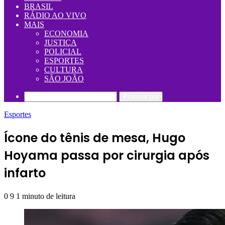
BRASIL
RÁDIO AO VIVO
MAIS
ECONOMIA
JUSTIÇA
POLICIAL
ESPORTES
CULTURA
SÃO JOÃO
Procurar por
Esportes
Ícone do tênis de mesa, Hugo
Hoyama passa por cirurgia após
infarto
0
9
1 minuto de leitura