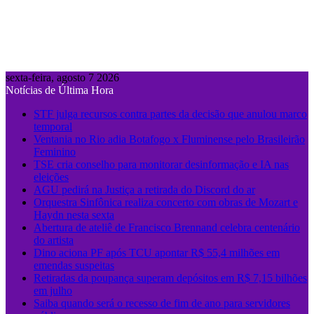
sexta-feira, agosto 7 2026
Notícias de Última Hora
STF julga recursos contra partes da decisão que anulou marco
temporal
Ventania no Rio adia Botafogo x Fluminense pelo Brasileirão
Feminino
TSE cria conselho para monitorar desinformação e IA nas
eleições
AGU pedirá na Justiça a retirada do Discord do ar
Orquestra Sinfônica realiza concerto com obras de Mozart e
Haydn nesta sexta
Abertura de ateliê de Francisco Brennand celebra centenário
do artista
Dino aciona PF após TCU apontar R$ 55,4 milhões em
emendas suspeitas
Retiradas da poupança superam depósitos em R$ 7,15 bilhões
em julho
Saiba quando será o recesso de fim de ano para servidores