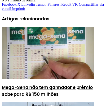
0
6
1 minuto de leitura
Facebook
X
Linkedin
Tumblr
Pinterest
Reddit
VK
Compartilhar via
e-mail
Imprimir
Artigos relacionados
Mega-Sena não tem ganhador e prêmio
sobe para R$ 150 milhões