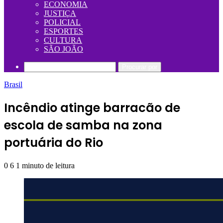
ECONOMIA
JUSTIÇA
POLICIAL
ESPORTES
CULTURA
SÃO JOÃO
Procurar por
Brasil
Incêndio atinge barracão de
escola de samba na zona
portuária do Rio
0
6
1 minuto de leitura