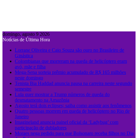
domingo, agosto 9 2026
Notícias de Última Hora
Lorrane Oliveira e Caio Souza são ouro no Brasileiro de
Ginástica
Colombianas que morreram na queda de helicóptero eram
avó, mãe e filha
Mega-Sena sorteia prêmio acumulado de R$ 165 milhões
neste domingo
Tenista Bia Haddad anuncia pausa na carreira neste segundo
semestre
Lula quer mostrar a Trump números de queda do
desmatamento na Amazônia
Agosto terá dois eclipses; saiba como assistir aos fenômenos
Quatro pessoas morrem em queda de helicóptero no Rio de
Janeiro
Imagineland anuncia painel oficial da ‘Ladybug’ com
participação de dubladores
Moraes nega pedido para que Bolsonaro receba filhos no Dia