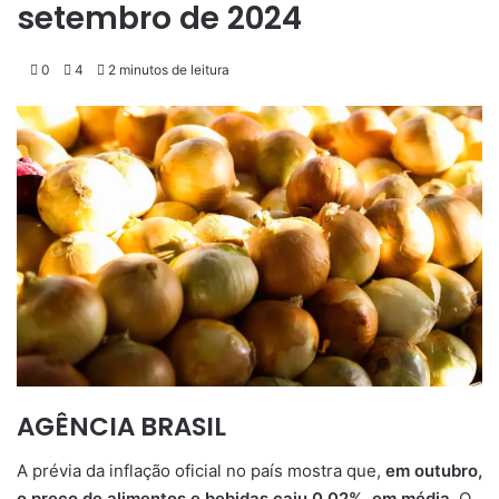
setembro de 2024
0
4
2 minutos de leitura
AGÊNCIA BRASIL
A prévia da inflação oficial no país mostra que,
em outubro,
o preço de alimentos e bebidas caiu 0,02%, em média
. O