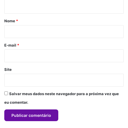
t
á
r
Nome
*
i
o
*
E-mail
*
Site
Salvar meus dados neste navegador para a próxima vez que
eu comentar.