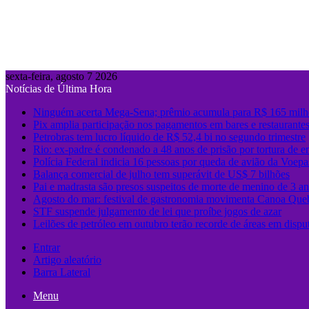
sexta-feira, agosto 7 2026
Notícias de Última Hora
Ninguém acerta Mega-Sena; prêmio acumula para R$ 165 milh
Pix amplia participação nos pagamentos em bares e restaurante
Petrobras tem lucro líquido de R$ 52,4 bi no segundo trimestre
Rio: ex-padre é condenado a 48 anos de prisão por tortura de e
Polícia Federal indicia 16 pessoas por queda de avião da Voepa
Balança comercial de julho tem superávit de US$ 7 bilhões
Pai e madrasta são presos suspeitos de morte de menino de 3 
Agosto do mar: festival de gastronomia movimenta Canoa Que
STF suspende julgamento de lei que proíbe jogos de azar
Leilões de petróleo em outubro terão recorde de áreas em dispu
Entrar
Artigo aleatório
Barra Lateral
Menu