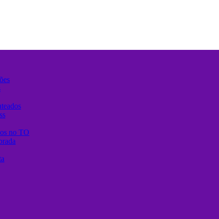
ões
s
nteados
ss
anos no TO
brada
ta