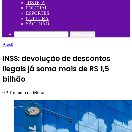
JUSTIÇA
POLICIAL
ESPORTES
CULTURA
SÃO JOÃO
Procurar por
Brasil
INSS: devolução de descontos
ilegais já soma mais de R$ 1,5
bilhão
0
3
1 minuto de leitura