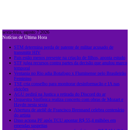
sexta-feira, agosto 7 2026
Notícias de Última Hora
STM determina perda de patente de militar acusado de
transmitir HIV
Pais estão menos presente na criação de filhos, aponta estudo
STF julga recursos contra partes da decisão que anulou marco
temporal
Ventania no Rio adia Botafogo x Fluminense pelo Brasileirão
Feminino
TSE cria conselho para monitorar desinformação e IA nas
eleições
AGU pedirá na Justiça a retirada do Discord do ar
Orquestra Sinfônica realiza concerto com obras de Mozart e
Haydn nesta sexta
Abertura de ateliê de Francisco Brennand celebra centenário
do artista
Dino aciona PF após TCU apontar R$ 55,4 milhões em
emendas suspeitas