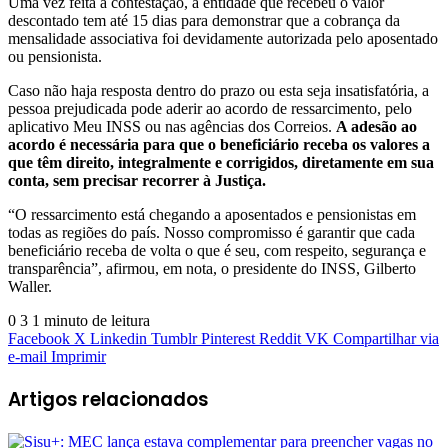
Uma vez feita a contestação, a entidade que recebeu o valor
descontado tem até 15 dias para demonstrar que a cobrança da
mensalidade associativa foi devidamente autorizada pelo aposentado
ou pensionista.
Caso não haja resposta dentro do prazo ou esta seja insatisfatória, a
pessoa prejudicada pode aderir ao acordo de ressarcimento, pelo
aplicativo Meu INSS ou nas agências dos Correios.
A adesão ao
acordo é necessária para que o beneficiário receba os valores a
que têm direito, integralmente e corrigidos, diretamente em sua
conta, sem precisar recorrer à Justiça.
“O ressarcimento está chegando a aposentados e pensionistas em
todas as regiões do país. Nosso compromisso é garantir que cada
beneficiário receba de volta o que é seu, com respeito, segurança e
transparência”, afirmou, em nota, o presidente do INSS, Gilberto
Waller.
0
3
1 minuto de leitura
Facebook
X
Linkedin
Tumblr
Pinterest
Reddit
VK
Compartilhar via
e-mail
Imprimir
Artigos relacionados