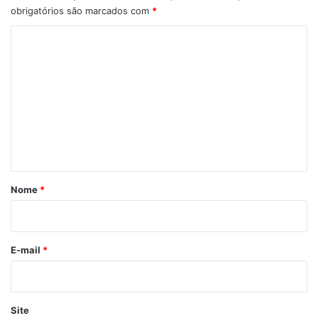
obrigatórios são marcados com
*
C
o
m
e
n
t
á
r
Nome
*
i
o
*
E-mail
*
Site