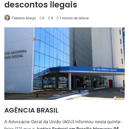
descontos ilegais
Fabiano Araujo
0
9
1 minuto de leitura
AGÊNCIA BRASIL
A Advocacia-Geral da União (AGU) informou nesta quinta-
feira (12) que a
Justiça Federal em Brasília bloqueou R$