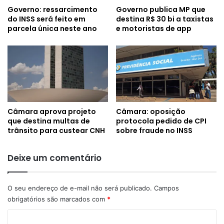
Governo: ressarcimento
Governo publica MP que
do INSS será feito em
destina R$ 30 bi a taxistas
parcela única neste ano
e motoristas de app
Câmara aprova projeto
Câmara: oposição
que destina multas de
protocola pedido de CPI
trânsito para custear CNH
sobre fraude no INSS
Deixe um comentário
O seu endereço de e-mail não será publicado.
Campos
obrigatórios são marcados com
*
C