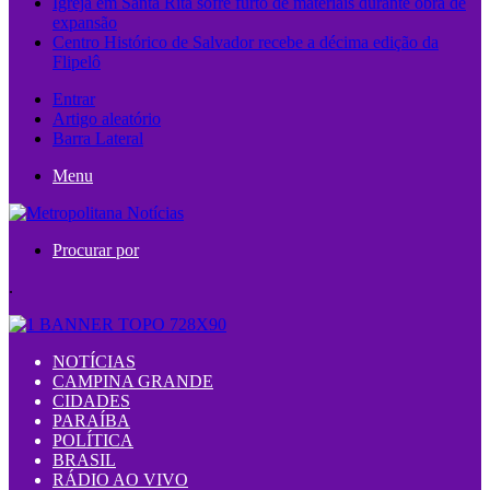
Igreja em Santa Rita sofre furto de materiais durante obra de
expansão
Centro Histórico de Salvador recebe a décima edição da
Flipelô
Entrar
Artigo aleatório
Barra Lateral
Menu
Procurar por
.
NOTÍCIAS
CAMPINA GRANDE
CIDADES
PARAÍBA
POLÍTICA
BRASIL
RÁDIO AO VIVO