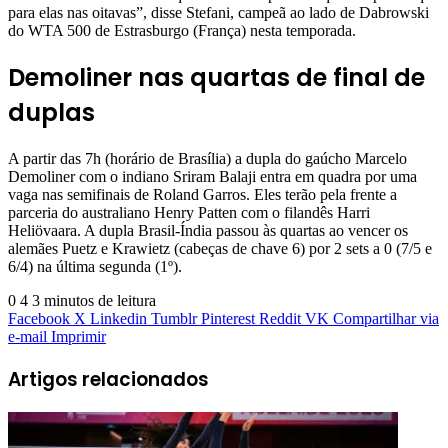
para elas nas oitavas”, disse Stefani, campeã ao lado de Dabrowski
do WTA 500 de Estrasburgo (França) nesta temporada.
Demoliner nas quartas de final de
duplas
A partir das 7h (horário de Brasília) a dupla do gaúcho Marcelo
Demoliner com o indiano Sriram Balaji entra em quadra por uma
vaga nas semifinais de Roland Garros. Eles terão pela frente a
parceria do australiano Henry Patten com o filandês Harri
Heliövaara. A dupla Brasil-Índia passou às quartas ao vencer os
alemães Puetz e Krawietz (cabeças de chave 6) por 2 sets a 0 (7/5 e
6/4) na última segunda (1º).
0
4
3 minutos de leitura
Facebook
X
Linkedin
Tumblr
Pinterest
Reddit
VK
Compartilhar via
e-mail
Imprimir
Artigos relacionados