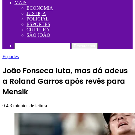
MAIS
ECONOMIA
JUSTIÇA
POLICIAL
ESPORTES
CULTURA
SÃO JOÃO
Procurar por
Esportes
João Fonseca luta, mas dá adeus
a Roland Garros após revés para
Mensik
0
4
3 minutos de leitura