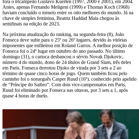
fora o tricampeão Gustavo Kuerten (1997, 2000 e 2001), em 2004.
Antes, apenas Fernando Meligeni (1999) e Thomas Koch (1968)
haviam concluído o torneio entre os oito melhores do mundo. Já na
chave de simples feminina, Beatriz Haddad Maia chegou às
semifinais na edição de 2023.
Na próxima atualização do ranking, na segunda-feira (8), João
Fonseca deve subir para o 25º ou 26º lugares, devido às vitórias
imponentes que enfileirou em Roland Garros. A melhor posição de
Fonseca foi o 24º lugar em outubro do ano passado. No último
domingo (31), o carioca desbancou o sérvio Novak Djokovic,
número 4 do mundo, dono de 24 títulos de Grand Slam, três deles
em Paris. Fonseca derrotou Djoko de virada por 3 sets a 2 ao
término de quase cinco horas de jogo. Quem também ficou pelo
caminho foi o norueguês Casper Ruud (16º), conhecido pelo apelido
de “Príncipe do Saibro”. Com dois vice-campeonatos em Paris,
Ruud foi eliminado por Fonseca nas oitavas, por 3 sets a 1, após
quase 4 horas de duelo.