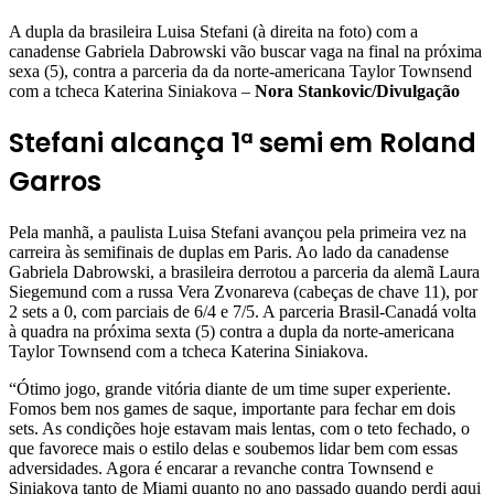
A dupla da brasileira Luisa Stefani (à direita na foto) com a
canadense Gabriela Dabrowski vão buscar vaga na final na próxima
sexa (5), contra a parceria da da norte-americana Taylor Townsend
com a tcheca Katerina Siniakova –
Nora Stankovic/Divulgação
Stefani alcança 1ª semi em Roland
Garros
Pela manhã, a paulista Luisa Stefani avançou pela primeira vez na
carreira às semifinais de duplas em Paris. Ao lado da canadense
Gabriela Dabrowski, a brasileira derrotou a parceria da alemã Laura
Siegemund com a russa Vera Zvonareva (cabeças de chave 11), por
2 sets a 0, com parciais de 6/4 e 7/5. A parceria Brasil-Canadá volta
à quadra na próxima sexta (5) contra a dupla da norte-americana
Taylor Townsend com a tcheca Katerina Siniakova.
“Ótimo jogo, grande vitória diante de um time super experiente.
Fomos bem nos games de saque, importante para fechar em dois
sets. As condições hoje estavam mais lentas, com o teto fechado, o
que favorece mais o estilo delas e soubemos lidar bem com essas
adversidades. Agora é encarar a revanche contra Townsend e
Siniakova tanto de Miami quanto no ano passado quando perdi aqui