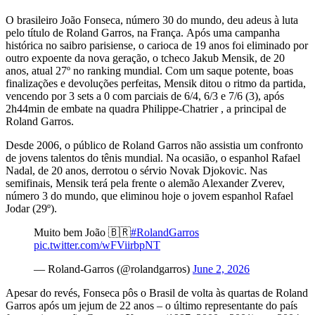
O brasileiro João Fonseca, número 30 do mundo, deu adeus à luta
pelo título de Roland Garros, na França. Após uma campanha
histórica no saibro parisiense, o carioca de 19 anos foi eliminado por
outro expoente da nova geração, o tcheco Jakub Mensik, de 20
anos, atual 27º no ranking mundial. Com um saque potente, boas
finalizações e devoluções perfeitas, Mensik ditou o ritmo da partida,
vencendo por 3 sets a 0 com parciais de 6/4, 6/3 e 7/6 (3), após
2h44min de embate na quadra Philippe-Chatrier , a principal de
Roland Garros.
Desde 2006, o público de Roland Garros não assistia um confronto
de jovens talentos do tênis mundial. Na ocasião, o espanhol Rafael
Nadal, de 20 anos, derrotou o sérvio Novak Djokovic. Nas
semifinais, Mensik terá pela frente o alemão Alexander Zverev,
número 3 do mundo, que eliminou hoje o jovem espanhol Rafael
Jodar (29º).
Muito bem João 🇧🇷
#RolandGarros
pic.twitter.com/wFViirbpNT
— Roland-Garros (@rolandgarros)
June 2, 2026
Apesar do revés, Fonseca pôs o Brasil de volta às quartas de Roland
Garros após um jejum de 22 anos – o último representante do país