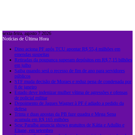
sexta-feira, agosto 7 2026
Notícias de Última Hora
Dino aciona PF após TCU apontar R$ 55,4 milhões em
emendas suspeitas
Retiradas da poupança superam depósitos em R$ 7,15 bilhões
em julho
Saiba quando será o recesso de fim de ano para servidores
públicos
STF muda decisão de Moraes e reduz pena de condenada por
8 de janeiro
Estado deve indenizar mulher vítima de agressões e ofensas
de policial militar
Depoimento de Jaques Wagner à PF é adiado a pedido da
defesa
Trinta e duas apostas da PB faze quadra e Mega Sena
acumula em R$ 165 milhões
Sesc Paraíba anuncia shows gratuitos de Kátia e Aduílio e
Eliane, em setembro