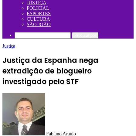
JUSTIÇA
POLICIAL
ESPORTES
CULTURA
SÃO JOÃO
Procurar por
Justiça
Justiça da Espanha nega
extradição de blogueiro
investigado pelo STF
Fabiano Araujo