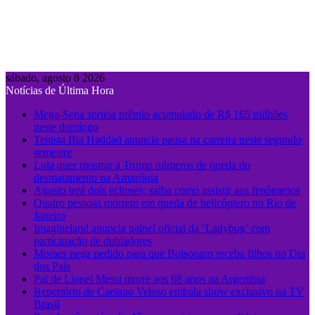
sábado, agosto 8 2026
Notícias de Última Hora
Mega-Sena sorteia prêmio acumulado de R$ 165 milhões
neste domingo
Tenista Bia Haddad anuncia pausa na carreira neste segundo
semestre
Lula quer mostrar a Trump números de queda do
desmatamento na Amazônia
Agosto terá dois eclipses; saiba como assistir aos fenômenos
Quatro pessoas morrem em queda de helicóptero no Rio de
Janeiro
Imagineland anuncia painel oficial da ‘Ladybug’ com
participação de dubladores
Moraes nega pedido para que Bolsonaro receba filhos no Dia
dos Pais
Pai de Lionel Messi morre aos 68 anos na Argentina
Repertório de Caetano Veloso embala show exclusivo na TV
Brasil