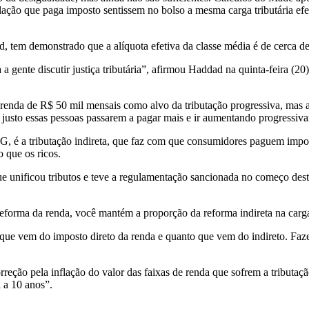
ulação que paga imposto sentissem no bolso a mesma carga tributária ef
, tem demonstrado que a alíquota efetiva da classe média é de cerca d
a gente discutir justiça tributária”, afirmou Haddad na quinta-feira (2
 renda de R$ 50 mil mensais como alvo da tributação progressiva, mas 
e justo essas pessoas passarem a pagar mais e ir aumentando progressiv
G, é a tributação indireta, que faz com que consumidores paguem impos
 que os ricos.
que unificou tributos e teve a regulamentação sancionada no começo des
forma da renda, você mantém a proporção da reforma indireta na carga tr
que vem do imposto direto da renda e quanto que vem do indireto. Faz
ção pela inflação do valor das faixas de renda que sofrem a tributação
i a 10 anos”.