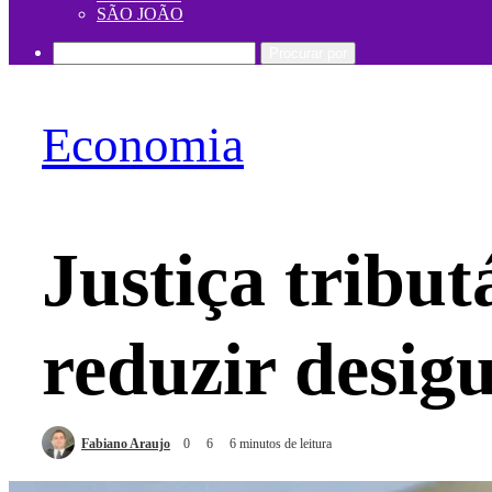
SÃO JOÃO
Procurar por
Economia
Justiça tribu
reduzir desig
Fabiano Araujo
0
6
6 minutos de leitura