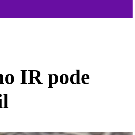
no IR pode
l