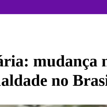
tária: mudança 
ualdade no Brasi