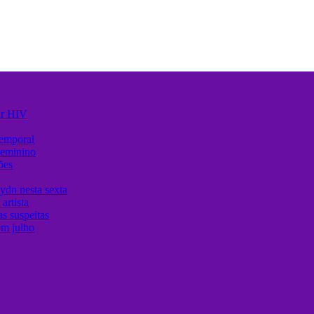
ir HIV
temporal
Feminino
ões
ydn nesta sexta
artista
s suspeitas
em julho