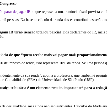
 Congresso
vão parar de pagar IR
, o que representa uma renúncia fiscal prevista em
il pessoas. Na base de cálculo da renda desses contribuintes serão i
agam IR terão isenção total ou parcial
. Dos declarantes do IR, mais 
ção.
a ideia de que “quem recebe mais vai pagar mais proporcionalment
00 de imposto de renda, isso representa 10% da renda. Se uma pessoa 
endentemente da sua renda”, aponta a professora, que também é pesqu
 e Contabilidade (FEA) da Universidade de São Paulo (USP).
a justiça tributária é um elemento “muito importante” para a reduç
da desigualdade, mas ainda não são suficientes. Cálculos do Made apon