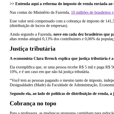
>> Entenda aqui a reforma do imposto de renda enviada ao
Nas contas do Ministério da Fazenda,
10 milhões de brasileiros 
Esse valor será compensado com a cobrança de imposto de 141,3 m
(distribuição de lucros de empresas).
Ainda segundo a Fazenda,
nove em cada dez brasileiros que p
altas rendas atingirá 0,13% dos contribuintes e 0,06% da popula
Justiça tributária
A economista Clara Brenck explica que justiça tributária é 
Ela exemplifica que, se uma pessoa recebe R$ 5 mil e paga R$ 5
10%, e é um caso em que não há justiça tributária.
“Você tem as pessoas pagando o mesmo tanto de imposto, indep
Desigualdades (Made) da Faculdade de Administração, Economia
Segundo ela, ao lado de políticas de distribuição de renda, 
Cobrança no topo
Para a professora, as mudanças propostas caminham para redução 