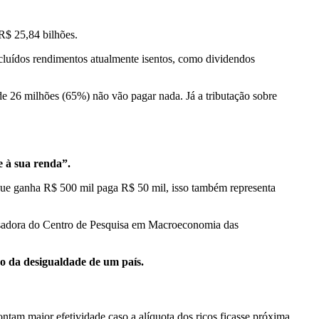
 R$ 25,84 bilhões.
ncluídos rendimentos atualmente isentos, como dividendos
de 26 milhões (65%) não vão pagar nada. Já a tributação sobre
e à sua renda”.
que ganha R$ 500 mil paga R$ 50 mil, isso também representa
isadora do Centro de Pesquisa em Macroeconomia das
ão da desigualdade de um país.
tam maior efetividade caso a alíquota dos ricos ficasse próxima