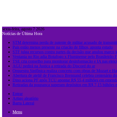
sexta-feira, agosto 7 2026
Notícias de Última Hora
STM determina perda de patente de militar acusado de transmit
Pais estão menos presente na criação de filhos, aponta estudo
STF julga recursos contra partes da decisão que anulou marco 
Ventania no Rio adia Botafogo x Fluminense pelo Brasileirão 
TSE cria conselho para monitorar desinformação e IA nas eleiç
AGU pedirá na Justiça a retirada do Discord do ar
Orquestra Sinfônica realiza concerto com obras de Mozart e Ha
Abertura de ateliê de Francisco Brennand celebra centenário do 
Dino aciona PF após TCU apontar R$ 55,4 milhões em emenda
Retiradas da poupança superam depósitos em R$ 7,15 bilhões 
Entrar
Artigo aleatório
Barra Lateral
Menu