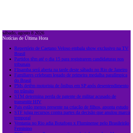
sábado, agosto 8 2026
Notícias de Última Hora
Repertório de Caetano Veloso embala show exclusivo na TV
Brasil
Partidos têm até o dia 15 para registrarem candidaturas nos
tribunais
Flisamba será aberta na tarde deste sábado no Rio de Janeiro
Familiares celebram legado de primeira medalha paralímpica
do Brasil
PMs detêm motorista de ônibus em SP após desentendimento
no trânsito
STM determina perda de patente de militar acusado de
transmitir HIV
Pais estão menos presente na criação de filhos, aponta estudo
STF julga recursos contra partes da decisão que anulou marco
temporal
Ventania no Rio adia Botafogo x Fluminense pelo Brasileirão
Feminino