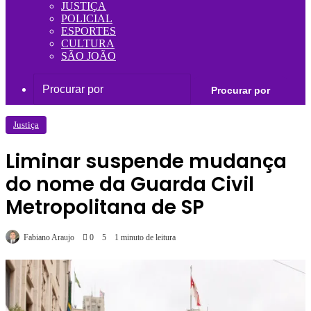
JUSTIÇA
POLICIAL
ESPORTES
CULTURA
SÃO JOÃO
Procurar por
Justiça
Liminar suspende mudança
do nome da Guarda Civil
Metropolitana de SP
Fabiano Araujo
0
5
1 minuto de leitura