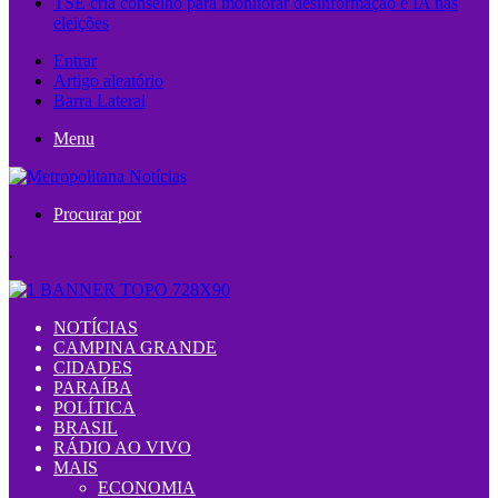
TSE cria conselho para monitorar desinformação e IA nas
eleições
Entrar
Artigo aleatório
Barra Lateral
Menu
Procurar por
.
NOTÍCIAS
CAMPINA GRANDE
CIDADES
PARAÍBA
POLÍTICA
BRASIL
RÁDIO AO VIVO
MAIS
ECONOMIA