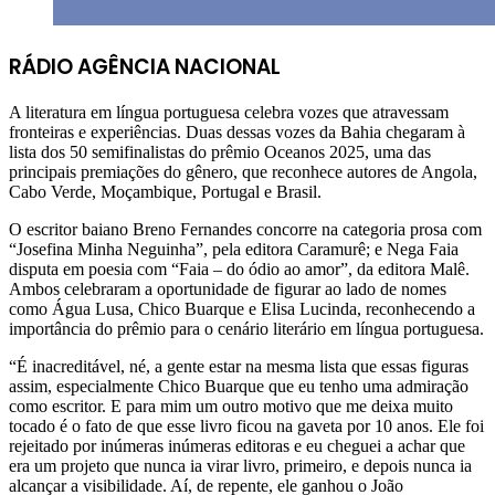
RÁDIO AGÊNCIA NACIONAL
A literatura em língua portuguesa celebra vozes que atravessam
fronteiras e experiências. Duas dessas vozes da Bahia chegaram à
lista dos 50 semifinalistas do prêmio Oceanos 2025, uma das
principais premiações do gênero, que reconhece autores de Angola,
Cabo Verde, Moçambique, Portugal e Brasil.
O escritor baiano Breno Fernandes concorre na categoria prosa com
“Josefina Minha Neguinha”, pela editora Caramurê; e Nega Faia
disputa em poesia com “Faia – do ódio ao amor”, da editora Malê.
Ambos celebraram a oportunidade de figurar ao lado de nomes
como Água Lusa, Chico Buarque e Elisa Lucinda, reconhecendo a
importância do prêmio para o cenário literário em língua portuguesa.
“É inacreditável, né, a gente estar na mesma lista que essas figuras
assim, especialmente Chico Buarque que eu tenho uma admiração
como escritor. E para mim um outro motivo que me deixa muito
tocado é o fato de que esse livro ficou na gaveta por 10 anos. Ele foi
rejeitado por inúmeras inúmeras editoras e eu cheguei a achar que
era um projeto que nunca ia virar livro, primeiro, e depois nunca ia
alcançar a visibilidade. Aí, de repente, ele ganhou o João