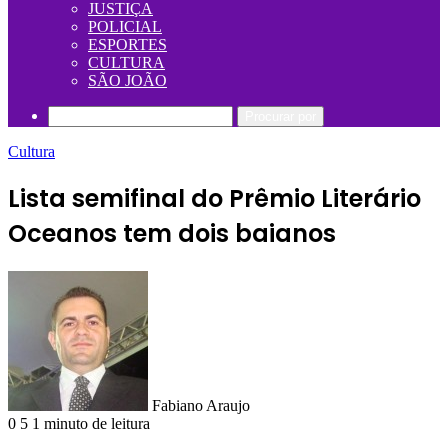
JUSTIÇA
POLICIAL
ESPORTES
CULTURA
SÃO JOÃO
Procurar por
Cultura
Lista semifinal do Prêmio Literário
Oceanos tem dois baianos
Fabiano Araujo
0
5
1 minuto de leitura