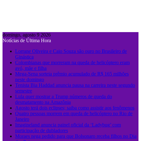
domingo, agosto 9 2026
Notícias de Última Hora
Lorrane Oliveira e Caio Souza são ouro no Brasileiro de
Ginástica
Colombianas que morreram na queda de helicóptero eram
avó, mãe e filha
Mega-Sena sorteia prêmio acumulado de R$ 165 milhões
neste domingo
Tenista Bia Haddad anuncia pausa na carreira neste segundo
semestre
Lula quer mostrar a Trump números de queda do
desmatamento na Amazônia
Agosto terá dois eclipses; saiba como assistir aos fenômenos
Quatro pessoas morrem em queda de helicóptero no Rio de
Janeiro
Imagineland anuncia painel oficial da ‘Ladybug’ com
participação de dubladores
Moraes nega pedido para que Bolsonaro receba filhos no Dia