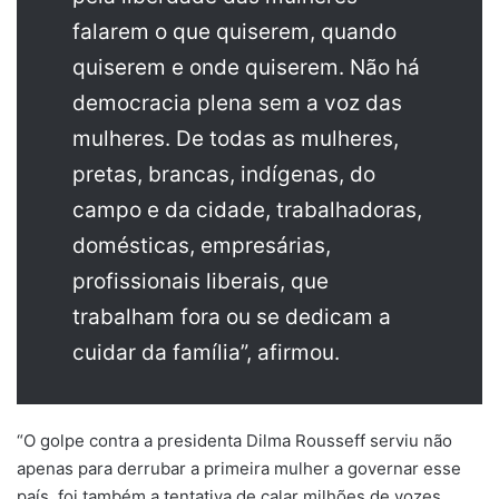
falarem o que quiserem, quando
quiserem e onde quiserem. Não há
democracia plena sem a voz das
mulheres. De todas as mulheres,
pretas, brancas, indígenas, do
campo e da cidade, trabalhadoras,
domésticas, empresárias,
profissionais liberais, que
trabalham fora ou se dedicam a
cuidar da família”, afirmou.
“O golpe contra a presidenta Dilma Rousseff serviu não
apenas para derrubar a primeira mulher a governar esse
país, foi também a tentativa de calar milhões de vozes