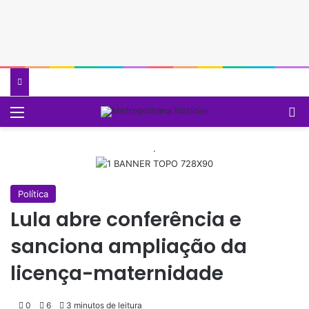
Menu
P
.
Política
Lula abre conferência e
sanciona ampliação da
licença-maternidade
0
6
3 minutos de leitura