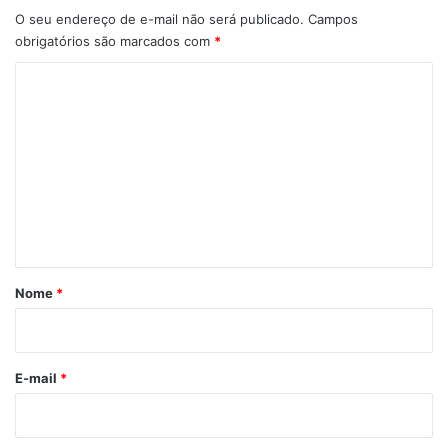
O seu endereço de e-mail não será publicado.
Campos
obrigatórios são marcados com
*
C
o
m
e
n
t
á
r
Nome
*
i
o
*
E-mail
*