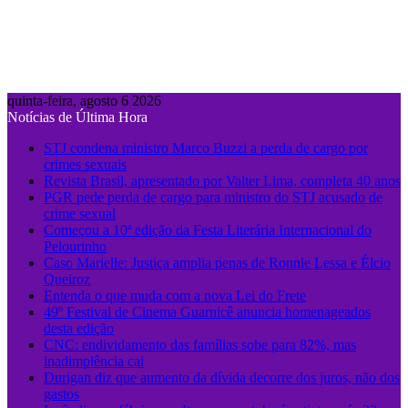
quinta-feira, agosto 6 2026
Notícias de Última Hora
STJ condena ministro Marco Buzzi a perda de cargo por
crimes sexuais
Revista Brasil, apresentado por Valter Lima, completa 40 anos
PGR pede perda de cargo para ministro do STJ acusado de
crime sexual
Começou a 10ª edição da Festa Literária Internacional do
Pelourinho
Caso Marielle: Justiça amplia penas de Ronnie Lessa e Élcio
Queiroz
Entenda o que muda com a nova Lei do Frete
49º Festival de Cinema Guarnicê anuncia homenageados
desta edição
CNC: endividamento das famílias sobe para 82%, mas
inadimplência cai
Durigan diz que aumento da dívida decorre dos juros, não dos
gastos