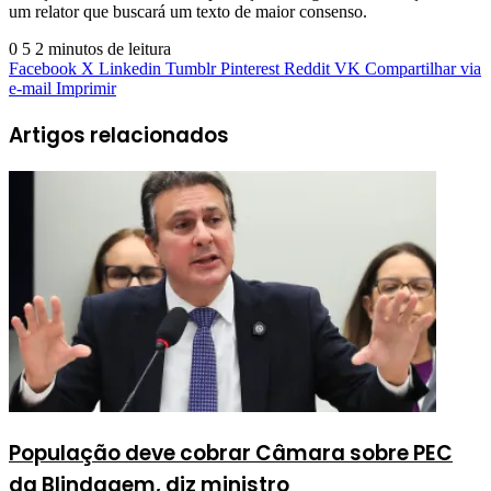
um relator que buscará um texto de maior consenso.
0
5
2 minutos de leitura
Facebook
X
Linkedin
Tumblr
Pinterest
Reddit
VK
Compartilhar via
e-mail
Imprimir
Artigos relacionados
População deve cobrar Câmara sobre PEC
da Blindagem, diz ministro