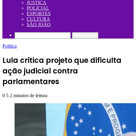
JUSTIÇA
POLICIAL
ESPORTES
CULTURA
SÃO JOÃO
Procurar por
Política
Lula critica projeto que dificulta
ação judicial contra
parlamentares
0
5
2 minutos de leitura