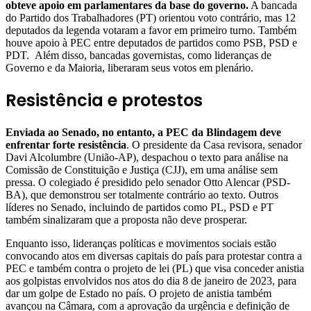
obteve apoio em parlamentares da base do governo.
A bancada
do Partido dos Trabalhadores (PT) orientou voto contrário, mas 12
deputados da legenda votaram a favor em primeiro turno. Também
houve apoio à PEC entre deputados de partidos como PSB, PSD e
PDT. Além disso, bancadas governistas, como lideranças de
Governo e da Maioria, liberaram seus votos em plenário.
Resistência e protestos
Enviada ao Senado, no entanto, a PEC da Blindagem deve
enfrentar forte resistência
. O presidente da Casa revisora, senador
Davi Alcolumbre (União-AP), despachou o texto para análise na
Comissão de Constituição e Justiça (CJJ), em uma análise sem
pressa. O colegiado é presidido pelo senador Otto Alencar (PSD-
BA), que demonstrou ser totalmente contrário ao texto. Outros
líderes no Senado, incluindo de partidos como PL, PSD e PT
também sinalizaram que a proposta não deve prosperar.
Enquanto isso, lideranças políticas e movimentos sociais estão
convocando atos em diversas capitais do país para protestar contra a
PEC e também contra o projeto de lei (PL) que visa conceder anistia
aos golpistas envolvidos nos atos do dia 8 de janeiro de 2023, para
dar um golpe de Estado no país. O projeto de anistia também
avançou na Câmara, com a aprovação da urgência e definição de