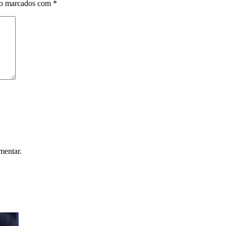
ão marcados com
*
mentar.