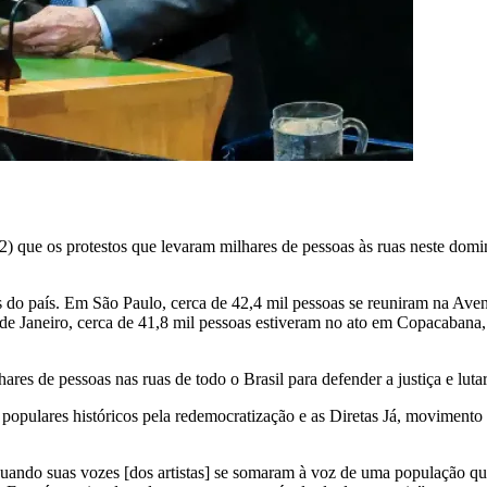
22) que os protestos que levaram milhares de pessoas às ruas neste dom
is do país. Em São Paulo, cerca de 42,4 mil pessoas se reuniram na Ave
e Janeiro, cerca de 41,8 mil pessoas estiveram no ato em Copacabana, 
res de pessoas nas ruas de todo o Brasil para defender a justiça e luta
opulares históricos pela redemocratização e as Diretas Já, movimento q
quando suas vozes [dos artistas] se somaram à voz de uma população qu