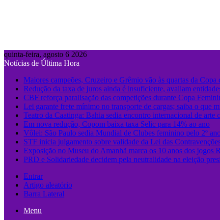
quinta-feira, agosto 6 2026
Notícias de Última Hora
Maiores campeões, Cruzeiro e Grêmio vão às quartas da Copa 
Redução da taxa de juros ainda é insuficiente, avaliam entidade
CBF reforça paralisação das competições durante Copa Femin
Lei garante frete mínimo no transporte de cargas; saiba o que 
Teatro da Caatinga: Bahia sedia encontro internacional de arte 
Em nova redução, Copom baixa taxa Selic para 14% ao ano
Vôlei: São Paulo sedia Mundial de Clubes feminino pelo 2º an
STF inicia julgamento sobre validade da Lei das Contravençõe
Exposição no Museu do Amanhã marca os 10 anos dos jogos 
PRD e Solidariedade decidem pela neutralidade na eleição pres
Entrar
Artigo aleatório
Barra Lateral
Menu