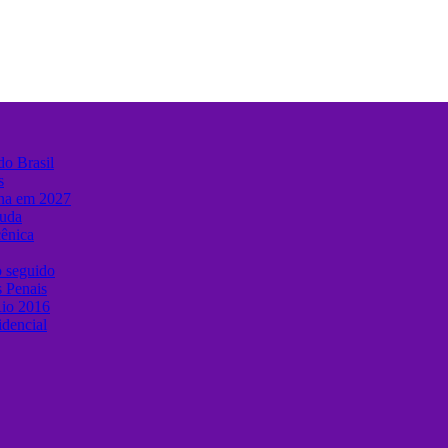
do Brasil
s
ina em 2027
muda
cênica
o seguido
s Penais
Rio 2016
idencial