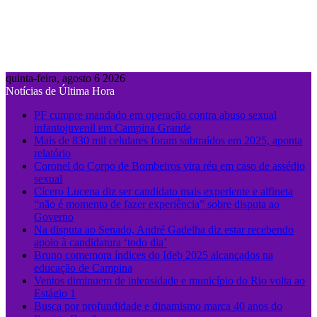
quinta-feira, agosto 6 2026
Notícias de Última Hora
PF cumpre mandado em operação contra abuso sexual
infantojuvenil em Campina Grande
Mais de 830 mil celulares foram subtraídos em 2025, aponta
relatório
Coronel do Corpo de Bombeiros vira réu em caso de assédio
sexual
Cícero Lucena diz ser candidato mais experiente e alfineta
“não é momento de fazer experiência” sobre disputa ao
Governo
Na disputa ao Senado, André Gadelha diz estar recebendo
apoio à candidatura ‘todo dia’
Bruno comemora índices do Ideb 2025 alcançados na
educação de Campina
Ventos diminuem de intensidade e município do Rio volta ao
Estágio 1
Busca por profundidade e dinamismo marca 40 anos do