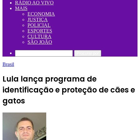
RÁDIO AO VIVO
MAIS
ECONOMIA
JUSTIÇA
POLICIAL
ESPORTES
CULTURA
SÃO JOÃO
Procurar por
Brasil
Lula lança programa de
identificação e proteção de cães e
gatos