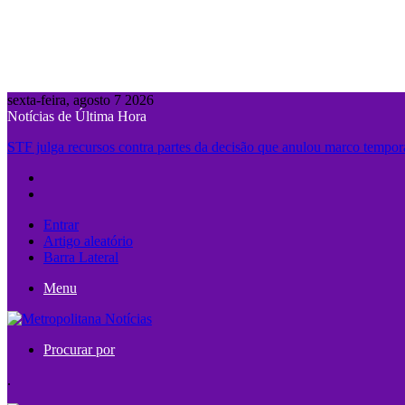
sexta-feira, agosto 7 2026
Notícias de Última Hora
STF julga recursos contra partes da decisão que anulou marco tempor
Entrar
Artigo aleatório
Barra Lateral
Menu
Procurar por
.