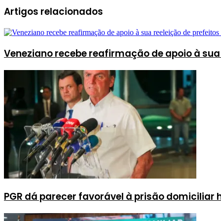
Artigos relacionados
Veneziano recebe reafirmação de apoio à sua r
PGR dá parecer favorável à prisão domiciliar