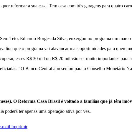
er reformar a sua casa. Tem casa com três garagens para quatro carros
em Teto, Eduardo Borges da Silva, enxergou no programa um marco na
avaliou que o programa vai alavancar mais oportunidades para quem mo
uperar, esses R$ 30 mil ou R$ 20 mil vão ser muito importantes para a
eficiadas. “O Banco Central apresentou para o Conselho Monetário Na
meses). O Reforma Casa Brasil é voltado a famílias que já têm imó
lia poderá ter apenas uma operação ativa por vez.
e-mail
Imprimir