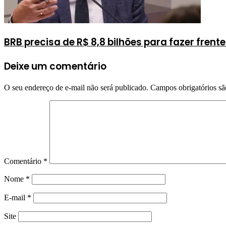
BRB precisa de R$ 8,8 bilhões para fazer fren
Deixe um comentário
O seu endereço de e-mail não será publicado.
Campos obrigatórios s
Comentário
*
Nome
*
E-mail
*
Site