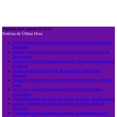
segunda-feira, agosto 10 2026
Notícias de Última Hora
Flávia Saraiva fatura ouro na trave e no solo no Campeonato
Brasileiro
Rayssa é campeã da etapa carioca da Liga Internacional de
Skate Street
Avanço da IA corrói financiamento do jornalismo profissional
no Brasil
Justiça abriu as urnas diante da população, diz Nunes
Marques
Bolão de Fortaleza leva prêmio de R$ 164 milhões da Mega-
Sena
10ª Festa Literária Internacional do Pelourinho começa
quarta-feira
Pais estão menos presentes na criação de filhos, aponta estudo
Lorrane Oliveira e Caio Souza são ouro no Brasileiro de
Ginástica
Colombianas que morreram na queda de helicóptero eram