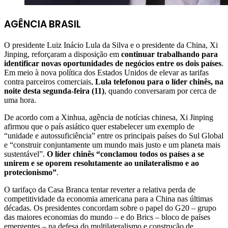
AGÊNCIA BRASIL
O presidente Luiz Inácio Lula da Silva e o presidente da China, Xi
Jinping, reforçaram a disposição em
continuar trabalhando para
identificar novas oportunidades de negócios entre os dois países
.
Em meio à nova política dos Estados Unidos de elevar as tarifas
contra parceiros comerciais,
Lula telefonou para o líder chinês, na
noite desta segunda-feira (11)
, quando conversaram por cerca de
uma hora.
De acordo com a Xinhua, agência de notícias chinesa, Xi Jinping
afirmou que o país asiático quer estabelecer um exemplo de
“unidade e autossuficiência” entre os principais países do Sul Global
e “construir conjuntamente um mundo mais justo e um planeta mais
sustentável”.
O líder chinês “conclamou todos os países a se
unirem e se oporem resolutamente ao unilateralismo e ao
protecionismo”
.
O tarifaço da Casa Branca tentar reverter a relativa perda de
competitividade da economia americana para a China nas últimas
décadas. Os presidentes concordam sobre o papel do G20 – grupo
das maiores economias do mundo – e do Brics – bloco de países
emergentes – na defesa do multilateralismo e construção de