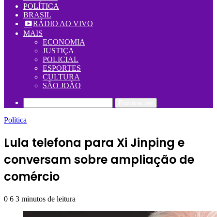
POLÍTICA
BRASIL
RÁDIO AO VIVO
MAIS
ECONOMIA
JUSTIÇA
POLICIAL
ESPORTES
CULTURA
SÃO JOÃO
Procurar por
Política
Lula telefona para Xi Jinping e
conversam sobre ampliação de
comércio
0
6
3 minutos de leitura