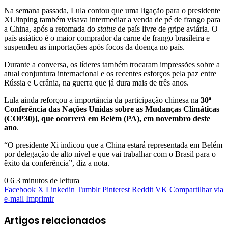
Na semana passada, Lula contou que uma ligação para o presidente
Xi Jinping também visava intermediar a venda de pé de frango para
a China, após a retomada do
status
de país livre de gripe aviária. O
país asiático é o maior comprador da carne de frango brasileira e
suspendeu as importações após focos da doença no país.
Durante a conversa, os líderes também trocaram impressões sobre a
atual conjuntura internacional e os recentes esforços pela paz entre
Rússia e Ucrânia, na guerra que já dura mais de três anos.
Lula ainda reforçou a importância da participação chinesa na
30ª
Conferência das Nações Unidas sobre as Mudanças Climáticas
(COP30)], que ocorrerá em Belém (PA), em novembro deste
ano
.
“O presidente Xi indicou que a China estará representada em Belém
por delegação de alto nível e que vai trabalhar com o Brasil para o
êxito da conferência”, diz a nota.
0
6
3 minutos de leitura
Facebook
X
Linkedin
Tumblr
Pinterest
Reddit
VK
Compartilhar via
e-mail
Imprimir
Artigos relacionados