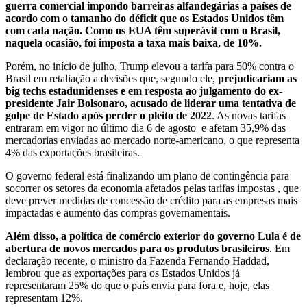
guerra comercial impondo barreiras alfandegárias a países de
acordo com o tamanho do déficit que os Estados Unidos têm
com cada nação. Como os EUA têm superávit com o Brasil,
naquela ocasião, foi imposta a taxa mais baixa, de 10%.
Porém, no início de julho, Trump elevou a tarifa para 50% contra o
Brasil em retaliação a decisões que, segundo ele,
prejudicariam as
big techs estadunidenses e em resposta ao julgamento do ex-
presidente Jair Bolsonaro, acusado de liderar uma tentativa de
golpe de Estado após perder o pleito de 2022
. As novas tarifas
entraram em vigor no último dia 6 de agosto e afetam 35,9% das
mercadorias enviadas ao mercado norte-americano, o que representa
4% das exportações brasileiras.
O governo federal está finalizando um plano de contingência para
socorrer os setores da economia afetados pelas tarifas impostas , que
deve prever medidas de concessão de crédito para as empresas mais
impactadas e aumento das compras governamentais.
Além disso, a política de comércio exterior do governo Lula é de
abertura de novos mercados para os produtos brasileiros
. Em
declaração recente, o ministro da Fazenda Fernando Haddad,
lembrou que as exportações para os Estados Unidos já
representaram 25% do que o país envia para fora e, hoje, elas
representam 12%.