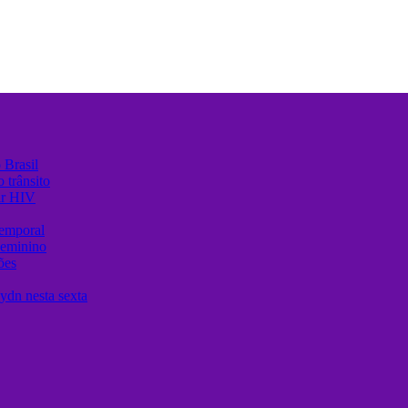
 Brasil
 trânsito
ir HIV
temporal
Feminino
ões
ydn nesta sexta