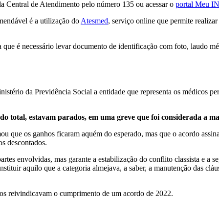
da Central de Atendimento pelo número 135 ou acessar o
portal Meu I
mendável é a utilização do
Atesmed
, serviço online que permite realiza
a que é necessário levar documento de identificação com foto, laudo mé
istério da Previdência Social a entidade que representa os médicos perit
do total, estavam parados, em uma greve que foi considerada a mai
u que os ganhos ficaram aquém do esperado, mas que o acordo assinad
ios descontados.
artes envolvidas, mas garante a estabilização do conflito classista e a 
onstituir aquilo que a categoria almejava, a saber, a manutenção das cl
tos reivindicavam o cumprimento de um acordo de 2022.