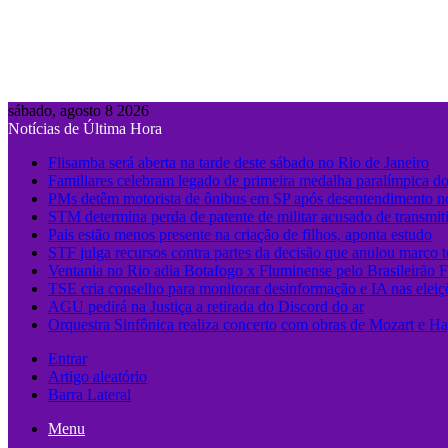
sábado, agosto 8 2026
Notícias de Última Hora
Flisamba será aberta na tarde deste sábado no Rio de Janeiro
Familiares celebram legado de primeira medalha paralímpica do
PMs detêm motorista de ônibus em SP após desentendimento no
STM determina perda de patente de militar acusado de transmit
Pais estão menos presente na criação de filhos, aponta estudo
STF julga recursos contra partes da decisão que anulou marco 
Ventania no Rio adia Botafogo x Fluminense pelo Brasileirão 
TSE cria conselho para monitorar desinformação e IA nas eleiç
AGU pedirá na Justiça a retirada do Discord do ar
Orquestra Sinfônica realiza concerto com obras de Mozart e Ha
Entrar
Artigo aleatório
Barra Lateral
Menu