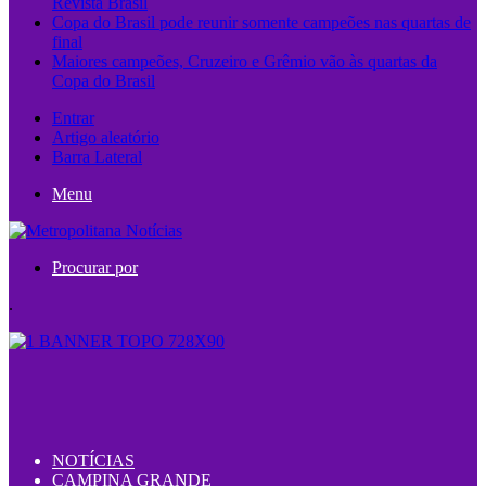
Revista Brasil
Copa do Brasil pode reunir somente campeões nas quartas de
final
Maiores campeões, Cruzeiro e Grêmio vão às quartas da
Copa do Brasil
Entrar
Artigo aleatório
Barra Lateral
Menu
Procurar por
.
NOTÍCIAS
CAMPINA GRANDE