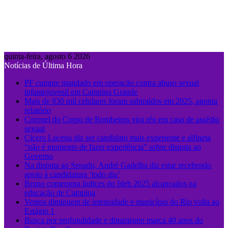
quinta-feira, agosto 6 2026
Notícias de Última Hora
PF cumpre mandado em operação contra abuso sexual
infantojuvenil em Campina Grande
Mais de 830 mil celulares foram subtraídos em 2025, aponta
relatório
Coronel do Corpo de Bombeiros vira réu em caso de assédio
sexual
Cícero Lucena diz ser candidato mais experiente e alfineta
“não é momento de fazer experiência” sobre disputa ao
Governo
Na disputa ao Senado, André Gadelha diz estar recebendo
apoio à candidatura ‘todo dia’
Bruno comemora índices do Ideb 2025 alcançados na
educação de Campina
Ventos diminuem de intensidade e município do Rio volta ao
Estágio 1
Busca por profundidade e dinamismo marca 40 anos do