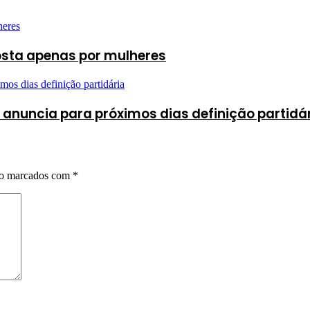
osta apenas por mulheres
anuncia para próximos dias definição partidá
ão marcados com
*