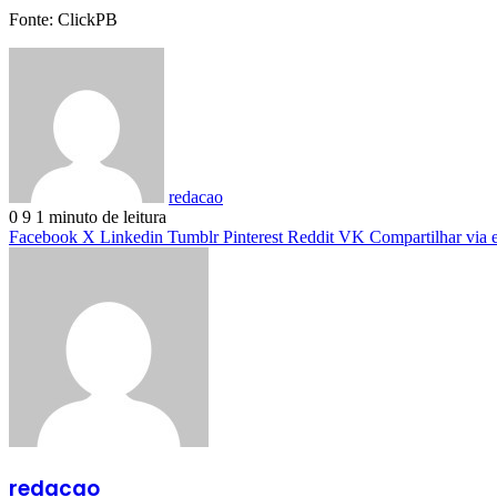
Fonte: ClickPB
redacao
0
9
1 minuto de leitura
Facebook
X
Linkedin
Tumblr
Pinterest
Reddit
VK
Compartilhar via 
redacao