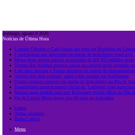
domingo, agosto 9 2026
Notícias de Última Hora
Lorrane Oliveira e Caio Souza são ouro no Brasileiro de Ginást
Colombianas que morreram na queda de helicóptero eram avó, 
Mega-Sena sorteia prêmio acumulado de R$ 165 milhões nest
Tenista Bia Haddad anuncia pausa na carreira neste segundo se
Lula quer mostrar a Trump números de queda do desmatament
Agosto terá dois eclipses; saiba como assistir aos fenômenos
Quatro pessoas morrem em queda de helicóptero no Rio de Jan
Imagineland anuncia painel oficial da ‘Ladybug’ com participa
Moraes nega pedido para que Bolsonaro receba filhos no Dia d
Pai de Lionel Messi morre aos 68 anos na Argentina
Entrar
Artigo aleatório
Barra Lateral
Menu