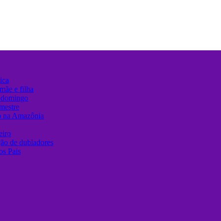
ica
mãe e filha
e domingo
mestre
o na Amazônia
eiro
ção de dubladores
os Pais