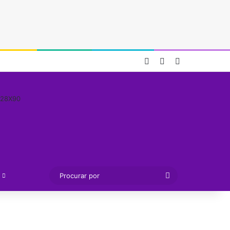
Entrar
Artigo aleatório
Barra Lateral
Procurar
por