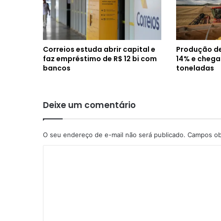
Correios estuda abrir capital e
Produção de
faz empréstimo de R$ 12 bi com
14% e chega
bancos
toneladas
Deixe um comentário
O seu endereço de e-mail não será publicado.
Campos ob
C
o
m
e
n