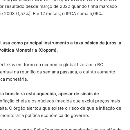
maior resultado desde março de 2022 quando tinha marcado
sde 2003 (1,57%). Em 12 meses, o IPCA soma 5,06%.
 usa como principal instrumento a taxa básica de juros, a
Política Monetária (Copom).
ncertezas em torno da economia global fizeram o BC
entual na reunião da semana passada, o quinto aumento
ica monetária.
brasileira está aquecida, apesar de sinais de
inflação cheia e os núcleos (medida que exclui preços mais
lta. O órgão alertou que existe o risco de que a inflação de
 monitorar a política econômica do governo.
u que elevará a Selic “em menor magnitude” na reunião de