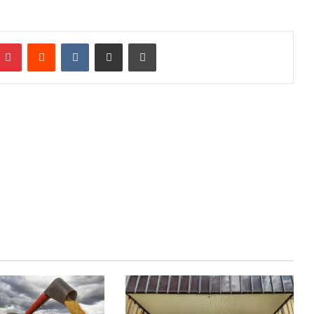
Pinterest
Reddit
VK
Compartilhar via e-mail
Imprimir