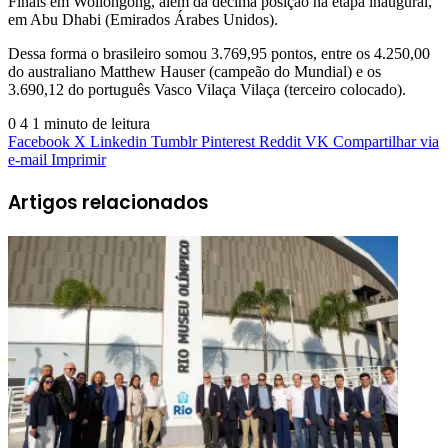
Finals em Wollongong, além da décima posição na etapa inaugural,
em Abu Dhabi (Emirados Árabes Unidos).
Dessa forma o brasileiro somou 3.769,95 pontos, entre os 4.250,00
do australiano Matthew Hauser (campeão do Mundial) e os
3.690,12 do português Vasco Vilaça Vilaça (terceiro colocado).
0
4
1 minuto de leitura
Facebook
X
Linkedin
Tumblr
Pinterest
Reddit
VK
Compartilhar via
e-mail
Imprimir
Artigos relacionados