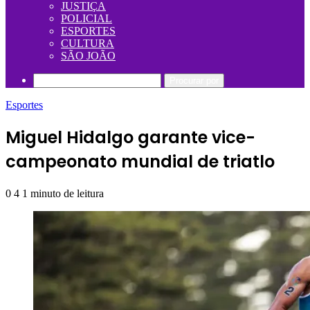
JUSTIÇA
POLICIAL
ESPORTES
CULTURA
SÃO JOÃO
Procurar por
Esportes
Miguel Hidalgo garante vice-
campeonato mundial de triatlo
0
4
1 minuto de leitura