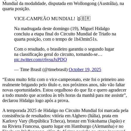
Mundial da modalidade, disputada em Wollongong (Austrália), na
quarta posição.
VICE-CAMPEÃO MUNDIAL! 🥈🇧🇷
Na madrugada deste domingo (19), Miguel Hidalgo
concluiu a etapa final do Circuito Mundial de Triatlo na
quarta posição, com o tempo de 1h43min51s.
Com o resultado, o brasileiro garantiu o segundo lugar
na classificação geral do circuito, tornando-se…
pic.twitter.com/c6vsuJxPDQ
— Time Brasil (@timebrasil)
October 19, 2025
“Estou muito feliz com o vice-campeonato, este foi o primeiro ano
realmente brigando pelo título e, nos próximos anos, não vão faltar
novas oportunidades. Estou orgulhoso do que fiz e quero agradecer
a todo mundo que acordou às três horas da manhã para me assistir”,
declarou Hidalgo logo após a prova.
A temporada 2025 de Hidalgo no Circuito Mundial foi marcada pela
consistência de resultados: vitória em Alghero (Itália), prata em
Karlovy Vary (República Tcheca), bronze em Yokohama (Japão) e
na Riviera Francesa, quarto lugar em Hamburgo (Alemanha) e no