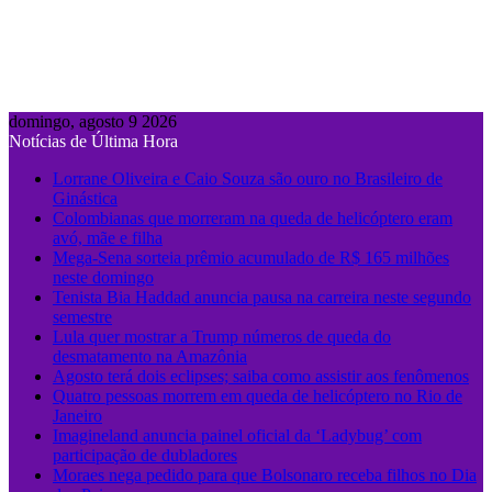
domingo, agosto 9 2026
Notícias de Última Hora
Lorrane Oliveira e Caio Souza são ouro no Brasileiro de
Ginástica
Colombianas que morreram na queda de helicóptero eram
avó, mãe e filha
Mega-Sena sorteia prêmio acumulado de R$ 165 milhões
neste domingo
Tenista Bia Haddad anuncia pausa na carreira neste segundo
semestre
Lula quer mostrar a Trump números de queda do
desmatamento na Amazônia
Agosto terá dois eclipses; saiba como assistir aos fenômenos
Quatro pessoas morrem em queda de helicóptero no Rio de
Janeiro
Imagineland anuncia painel oficial da ‘Ladybug’ com
participação de dubladores
Moraes nega pedido para que Bolsonaro receba filhos no Dia