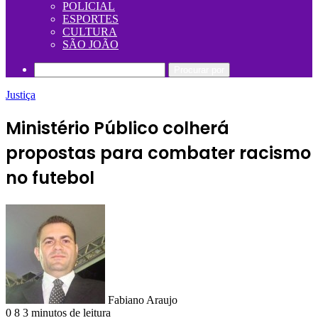
POLICIAL
ESPORTES
CULTURA
SÃO JOÃO
Procurar por
Justiça
Ministério Público colherá
propostas para combater racismo
no futebol
Fabiano Araujo
0
8
3 minutos de leitura