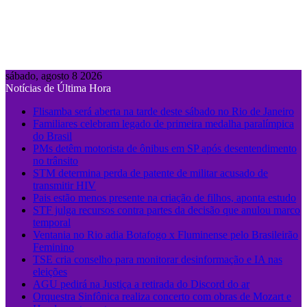
sábado, agosto 8 2026
Notícias de Última Hora
Flisamba será aberta na tarde deste sábado no Rio de Janeiro
Familiares celebram legado de primeira medalha paralímpica
do Brasil
PMs detêm motorista de ônibus em SP após desentendimento
no trânsito
STM determina perda de patente de militar acusado de
transmitir HIV
Pais estão menos presente na criação de filhos, aponta estudo
STF julga recursos contra partes da decisão que anulou marco
temporal
Ventania no Rio adia Botafogo x Fluminense pelo Brasileirão
Feminino
TSE cria conselho para monitorar desinformação e IA nas
eleições
AGU pedirá na Justiça a retirada do Discord do ar
Orquestra Sinfônica realiza concerto com obras de Mozart e