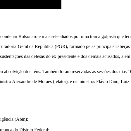
condenar Bolsonaro e mais sete aliados por uma trama golpista que teri
ocuradoria-Geral da República (PGR), formado pelas principais cabeça
stentações das defesas do ex-presidente e dos demais acusados, além 
 ou absolvição dos réus. Também foram reservadas as sessões dos dias 1
ministro Alexandre de Moraes (relator), e os ministros Flávio Dino, Lui
igência (Abin);
urança do Distrito Federal;