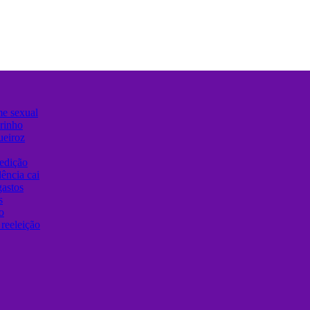
me sexual
urinho
ueiroz
edição
ência cai
gastos
s
o
reeleição