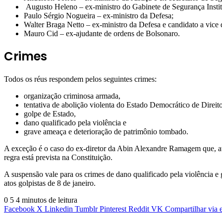
Augusto Heleno – ex-ministro do Gabinete de Segurança Instit
Paulo Sérgio Nogueira – ex-ministro da Defesa;
Walter Braga Netto – ex-ministro da Defesa e candidato a vice
Mauro Cid – ex-ajudante de ordens de Bolsonaro.
Crimes
Todos os réus respondem pelos seguintes crimes:
organização criminosa armada,
tentativa de abolição violenta do Estado Democrático de Direito
golpe de Estado,
dano qualificado pela violência e
grave ameaça e deterioração de patrimônio tombado.
A exceção é o caso do ex-diretor da Abin Alexandre Ramagem que, atu
regra está prevista na Constituição.
A suspensão vale para os crimes de dano qualificado pela violência e
atos golpistas de 8 de janeiro.
0
5
4 minutos de leitura
Facebook
X
Linkedin
Tumblr
Pinterest
Reddit
VK
Compartilhar via 