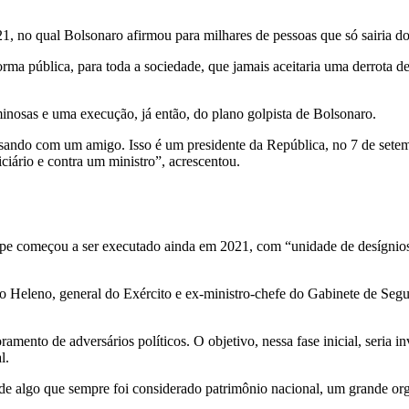
.
1, no qual Bolsonaro afirmou para milhares de pessoas que só sairia d
orma pública, para toda a sociedade, que jamais aceitaria uma derrota de
inosas e uma execução, já então, do plano golpista de Bolsonaro.
rsando com um amigo. Isso é um presidente da República, no 7 de setem
ciário e contra um ministro”, acrescentou.
pe começou a ser executado ainda em 2021, com “unidade de desígnios” e
 Heleno, general do Exército e ex-ministro-chefe do Gabinete de Segur
amento de adversários políticos. O objetivo, nessa fase inicial, seria inv
al.
lgo que sempre foi considerado patrimônio nacional, um grande orgulho