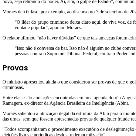
povo, seja retirando do poder. Aí, sim, o golpe de Estado”, continuou
Moraes deu ênfase, por exemplo, ao discurso no 7 de setembro de 202
“O líder do grupo criminoso deixa claro aqui, de viva voz, de f
vontade popular”, apontou Moraes.
O relator afirmou “não haver dúvidas” de que tais ameaças foram crim
“Isso não é conversa de bar. Isso não é alguém no clube conve
pessoas contra o Supremo Tribunal Federal, contra o Poder Judi
Provas
O ministro apresentou ainda o que considerou ser provas de que o gol
criminosas.
Entre elas estão anotações encontradas em uma agenda do réu Augusto
Ramagem, ex-diretor da Agência Brasileira de Inteligência (Abin).
Moraes salientou a utilização ilegal da estrutura da Abin para o monitor
das urnas, sem que fossem apresentadas provas de qualquer fraude re
“Todos acompanharam o procedimento executório de deslegitimação de a
eleições livres e periódicas desde a redemocratização”.