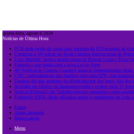
quinta-feira, agosto 6 2026
Notícias de Última Hora
PGR pede perda de cargo para ministro do STJ acusado de cri
Começou a 10ª edição da Festa Literária Internacional do Pelo
Caso Marielle: Justiça amplia penas de Ronnie Lessa e Élcio Q
Entenda o que muda com a nova Lei do Frete
49º Festival de Cinema Guarnicê anuncia homenageados desta 
CNC: endividamento das famílias sobe para 82%, mas inadimpl
Durigan diz que aumento da dívida decorre dos juros, não dos 
Incêndio em fábrica em Itaquaquecetuba é extinto após 33 hora
Justiças Eleitoral e do Trabalho lançam campanha contra assédi
Federação PSOL-Rede oficializa apoio à candidatura de Lula à 
Entrar
Artigo aleatório
Barra Lateral
Menu