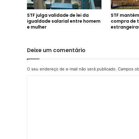
STF julga validade de lei da
STF mantém l
igualdade salarial entre homem
compra de t
e mulher
estrangeira
Deixe um comentário
O seu endereço de e-mail não será publicado.
Campos ob
C
o
m
e
n
t
á