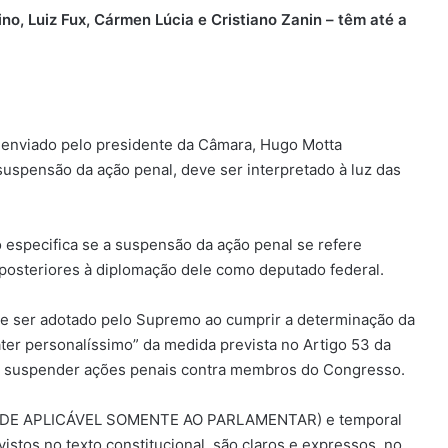
no, Luiz Fux, Cármen Lúcia e Cristiano Zanin – têm até a
o enviado pelo presidente da Câmara, Hugo Motta
uspensão da ação penal, deve ser interpretado à luz das
especifica se a suspensão da ação penal se refere
osteriores à diplomação dele como deputado federal.
eve ser adotado pelo Supremo ao cumprir a determinação da
ter personalíssimo” da medida prevista no Artigo 53 da
de suspender ações penais contra membros do Congresso.
NIDADE APLICÁVEL SOMENTE AO PARLAMENTAR) e temporal
s no texto constitucional, são claros e expressos, no