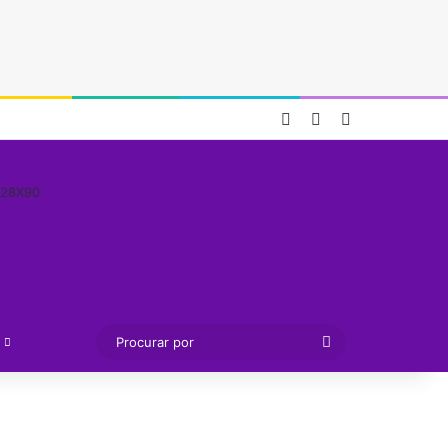
Entrar
Artigo aleatório
Barra Lateral
Procurar
por