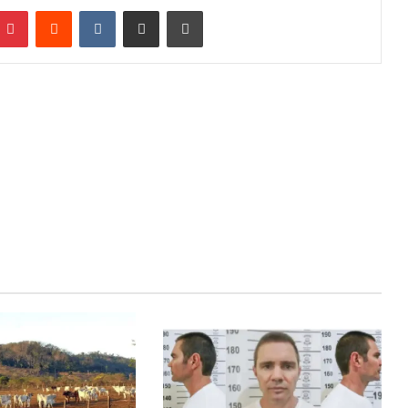
Pinterest
Reddit
VK
Compartilhar via e-mail
Imprimir