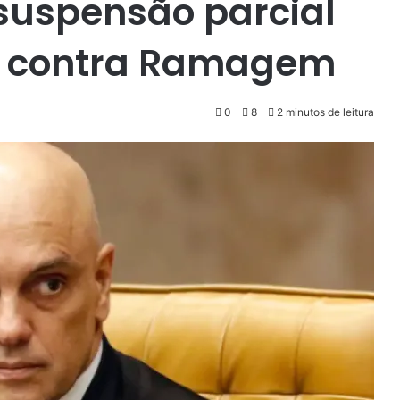
suspensão parcial
e contra Ramagem
0
8
2 minutos de leitura